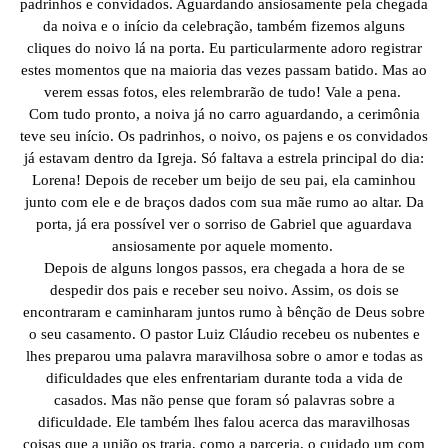
padrinhos e convidados. Aguardando ansiosamente pela chegada
da noiva e o início da celebração, também fizemos alguns
cliques do noivo lá na porta. Eu particularmente adoro registrar
estes momentos que na maioria das vezes passam batido. Mas ao
verem essas fotos, eles relembrarão de tudo! Vale a pena.
Com tudo pronto, a noiva já no carro aguardando, a cerimônia
teve seu início. Os padrinhos, o noivo, os pajens e os convidados
já estavam dentro da Igreja. Só faltava a estrela principal do dia:
Lorena! Depois de receber um beijo de seu pai, ela caminhou
junto com ele e de braços dados com sua mãe rumo ao altar. Da
porta, já era possível ver o sorriso de Gabriel que aguardava
ansiosamente por aquele momento.
Depois de alguns longos passos, era chegada a hora de se
despedir dos pais e receber seu noivo. Assim, os dois se
encontraram e caminharam juntos rumo à bênção de Deus sobre
o seu casamento. O pastor Luiz Cláudio recebeu os nubentes e
lhes preparou uma palavra maravilhosa sobre o amor e todas as
dificuldades que eles enfrentariam durante toda a vida de
casados. Mas não pense que foram só palavras sobre a
dificuldade. Ele também lhes falou acerca das maravilhosas
coisas que a união os traria, como a parceria, o cuidado um com