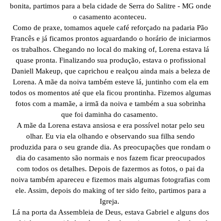
bonita, partimos para a bela cidade de Serra do Salitre - MG onde
o casamento aconteceu.
Como de praxe, tomamos aquele café reforçado na padaria Pão
Francês e já ficamos prontos aguardando o horário de iniciarmos
os trabalhos. Chegando no local do making of, Lorena estava lá
quase pronta. Finalizando sua produção, estava o profissional
Daniell Makeup, que caprichou e realçou ainda mais a beleza de
Lorena. A mãe da noiva também esteve lá, juntinho com ela em
todos os momentos até que ela ficou prontinha. Fizemos algumas
fotos com a mamãe, a irmã da noiva e também a sua sobrinha
que foi daminha do casamento.
A mãe da Lorena estava ansiosa e era possível notar pelo seu
olhar. Eu via ela olhando e observando sua filha sendo
produzida para o seu grande dia. As preocupações que rondam o
dia do casamento são normais e nos fazem ficar preocupados
com todos os detalhes. Depois de fazermos as fotos, o pai da
noiva também apareceu e fizemos mais algumas fotografias com
ele. Assim, depois do making of ter sido feito, partimos para a
Igreja.
Lá na porta da Assembleia de Deus, estava Gabriel e alguns dos