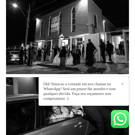
Olá! Sinta-se a vontade em nos chamar no
✕
WhatsApp! Será um prazer lhe atender e tirar
qualquer dúvida. Faça seu orçamento sem
compromisso :)