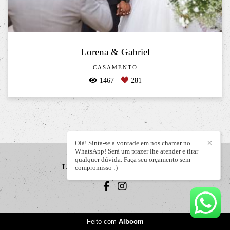
Lorena & Gabriel
CASAMENTO
1467
281
Olá! Sinta-se a vontade em nos chamar no
✕
WhatsApp! Será um prazer lhe atender e tirar
qualquer dúvida. Faça seu orçamento sem
LIZANDRO JÚNIOR
/
CONTATO
compromisso :)
Feito com
Alboom