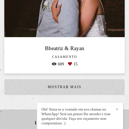
Bheatriz & Rayan
CASAMENTO
609
15
MOSTRAR MAIS
Olá! Sinta-se a vontade em nos chamar no
✕
WhatsApp! Será um prazer lhe atender e tirar
qualquer dúvida. Faça seu orçamento sem
LIZANDRO JÚNIOR
/
CONTATO
compromisso :)