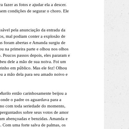
fazer as fotos e ajudar ela a descer.
sem condições de segurar o choro. Ele
.
sável pela anunciação da entrada da
tos, mal podiam conter a explosão de
tas foram abertas e Amanda surgiu de
u na primeira parte e olhou nos olhos
. Poucos passos depois, eles pararam e
beu dele a mão de sua noiva. Foi um
rinho em público. Mas ele fez! Olhou
egou a mão dela para seu amado noivo e
Murilo então carinhosamente beijou a
 onde o padre os aguardava para a
smo com toda seriedade do momento,
m perguntados sobre seus votos de amor
oram abençoadas e benzidas. Amanda e
. Com uma forte salva de palmas, os