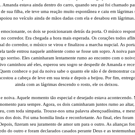
. Amanda estava ainda dentro do carro, quando seu pai foi chamado para 
de sua filha, ele teve uma reação muito espontânea e caiu em lágrimas 
apoiou no veículo ainda de mãos dadas com ela e desabou em lágrimas
emocionante, os dois se posicionaram detrás da porta. O músico respon
no corredor. Era chegada a hora mais esperada. Os corações todos afli
nal do corredor, o músico se virou e finalizou a marcha nupcial. As por
ela tarde entrou naquele ambiente como se fosse um sopro. A noiva paro
argo sorriso. Eles caminharam lentamente rumo ao encontro com o noivo
ivo caminhou até eles, esperou seu sogro se despedir de Amanda e rece
Quem conhece o pai da noiva sabe o quanto ele não é de demonstrar ca
encostou a cabeça de leve em sua testa e depois a beijou. Por fim, entr
ainda com as lágrimas descendo o rosto, ele os deixou.
o e noiva. Aquele momento tão especial e desejado estava acontecendo. 
momento para sempre. Agora, os dois caminharam juntos rumo ao altar,
ebeu, com toda simpatia. Trouxe-nos uma palavra abençoadíssima, e me
sos dos dois. Foi uma homilia linda e reconfortante. Ao final, eles fora
epois, fizeram seu juramento de amor um para o outro. As alianças f
edo do outro e foram declarados casados perante Deus e as testemunhas