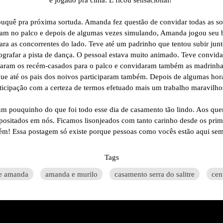
buquê pra próxima sortuda. Amanda fez questão de convidar todas as s
aram no palco e depois de algumas vezes simulando, Amanda jogou seu b
ra as concorrentes do lado. Teve até um padrinho que tentou subir junt
otografar a pista de dança. O pessoal estava muito animado. Teve conv
maram os recém-casados para o palco e convidaram também as madrinha
 que até os pais dos noivos participaram também. Depois de algumas hor
ticipação com a certeza de termos efetuado mais um trabalho maravilh
um pouquinho do que foi todo esse dia de casamento tão lindo. Aos qu
positados em nós. Ficamos lisonjeados com tanto carinho desde os prim
bém! Essa postagem só existe porque pessoas como vocês estão aqui s
Tags
 e amanda
amanda e murilo
casamento serra do salitre
cen