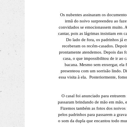
Os nubentes assinaram os documentos 
irmã do noivo surpreendeu ao faz
convidados se emocionassem muito. Ao
cantar, pois as lágrimas insistiam em c
Do lado de fora, os padrinhos já 
receberam os recém-casados. Depois d
prontamente atendemos. Depois das fot
casa, o que impossibilitou de ir ao
bacana. Mesmo sem enxergar, ela fi
presenteou com um sorrisão lindo. Dis
essa visita à ela. Posteriormente, fom
O casal foi anunciado para entrarem 
passaram brindando de mão em mão, ele
Fizemos também as fotos dos noivos 
pelos padrinhos para passarem a gravat
o som da dupla que encantou todo mun