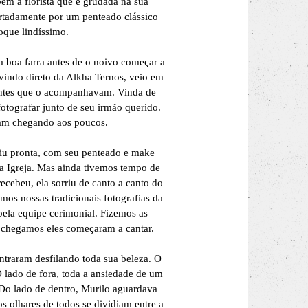
m a florista que é grudada na sua
rtadamente por um penteado clássico
oque lindíssimo.
 boa farra antes de o noivo começar a
 vindo direto da Alkha Ternos, veio em
rentes que o acompanhavam. Vinda de
fotografar junto de seu irmão querido.
avam chegando aos poucos.
giu pronta, com seu penteado e make
 a Igreja. Mas ainda tivemos tempo de
ecebeu, ela sorriu de canto a canto do
mos nossas tradicionais fotografias da
pela equipe cerimonial. Fizemos as
ogo chegamos eles começaram a cantar.
entraram desfilando toda sua beleza. O
O lado de fora, toda a ansiedade de um
 Do lado de dentro, Murilo aguardava
s olhares de todos se dividiam entre a