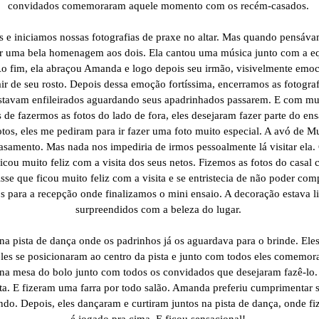
convidados comemoraram aquele momento com os recém-casados.
e iniciamos nossas fotografias de praxe no altar. Mas quando pensáva
er uma bela homenagem aos dois. Ela cantou uma música junto com a eq
 fim, ela abraçou Amanda e logo depois seu irmão, visivelmente emoc
air de seu rosto. Depois dessa emoção fortíssima, encerramos as fotogra
estavam enfileirados aguardando seus apadrinhados passarem. E com muit
e fazermos as fotos do lado de fora, eles desejaram fazer parte do ens
os, eles me pediram para ir fazer uma foto muito especial. A avó de Mu
 casamento. Mas nada nos impediria de irmos pessoalmente lá visitar el
cou muito feliz com a visita dos seus netos. Fizemos as fotos do casal c
se que ficou muito feliz com a visita e se entristecia de não poder co
os para a recepção onde finalizamos o mini ensaio. A decoração estava 
surpreendidos com a beleza do lugar.
na pista de dança onde os padrinhos já os aguardava para o brinde. Eles
s se posicionaram ao centro da pista e junto com todos eles comemora
na mesa do bolo junto com todos os convidados que desejaram fazê-lo. 
a. E fizeram uma farra por todo salão. Amanda preferiu cumprimentar s
do. Depois, eles dançaram e curtiram juntos na pista de dança, onde 
é jogado pra cima. E ficou sensacional!