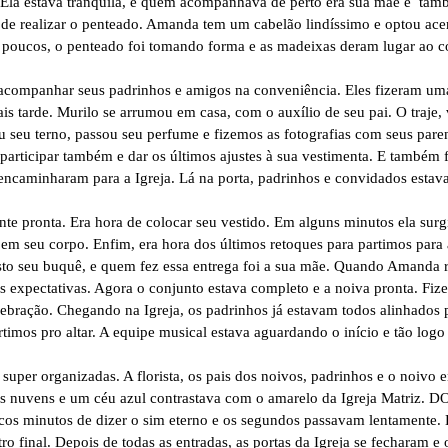
la estava tranquila, e quem acompanhava de perto era sua mãe e també
 de realizar o penteado. Amanda tem um cabelão lindíssimo e optou ace
poucos, o penteado foi tomando forma e as madeixas deram lugar ao c
 acompanhar seus padrinhos e amigos na conveniência. Eles fizeram uma
ais tarde. Murilo se arrumou em casa, com o auxílio de seu pai. O traje,
u seu terno, passou seu perfume e fizemos as fotografias com seus pa
participar também e dar os últimos ajustes à sua vestimenta. E também 
e encaminharam para a Igreja. Lá na porta, padrinhos e convidados est
te pronta. Era hora de colocar seu vestido. Em alguns minutos ela sur
 em seu corpo. Enfim, era hora dos últimos retoques para partimos para
isto seu buquê, e quem fez essa entrega foi a sua mãe. Quando Amanda r
s expectativas. Agora o conjunto estava completo e a noiva pronta. Fize
lebração. Chegando na Igreja, os padrinhos já estavam todos alinhados 
artimos pro altar. A equipe musical estava aguardando o início e tão l
uper organizadas. A florista, os pais dos noivos, padrinhos e o noivo 
e as nuvens e um céu azul contrastava com o amarelo da Igreja Matriz. D
cos minutos de dizer o sim eterno e os segundos passavam lentamente.
 final. Depois de todas as entradas, as portas da Igreja se fecharam e o