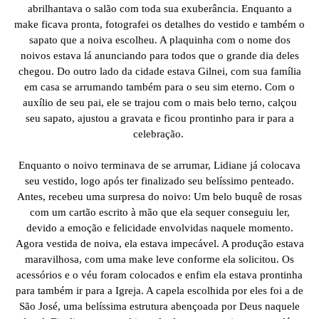
abrilhantava o salão com toda sua exuberância. Enquanto a
make ficava pronta, fotografei os detalhes do vestido e também o
sapato que a noiva escolheu. A plaquinha com o nome dos
noivos estava lá anunciando para todos que o grande dia deles
chegou. Do outro lado da cidade estava Gilnei, com sua família
em casa se arrumando também para o seu sim eterno. Com o
auxílio de seu pai, ele se trajou com o mais belo terno, calçou
seu sapato, ajustou a gravata e ficou prontinho para ir para a
celebração.
Enquanto o noivo terminava de se arrumar, Lidiane já colocava
seu vestido, logo após ter finalizado seu belíssimo penteado.
Antes, recebeu uma surpresa do noivo: Um belo buquê de rosas
com um cartão escrito à mão que ela sequer conseguiu ler,
devido a emoção e felicidade envolvidas naquele momento.
Agora vestida de noiva, ela estava impecável. A produção estava
maravilhosa, com uma make leve conforme ela solicitou. Os
acessórios e o véu foram colocados e enfim ela estava prontinha
para também ir para a Igreja. A capela escolhida por eles foi a de
São José, uma belíssima estrutura abençoada por Deus naquele