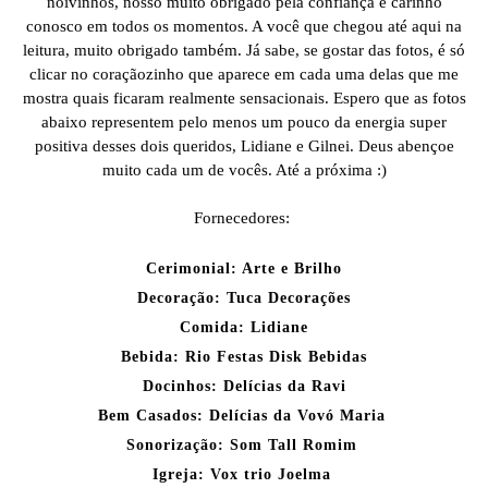
noivinhos, nosso muito obrigado pela confiança e carinho
conosco em todos os momentos. A você que chegou até aqui na
leitura, muito obrigado também. Já sabe, se gostar das fotos, é só
clicar no coraçãozinho que aparece em cada uma delas que me
mostra quais ficaram realmente sensacionais. Espero que as fotos
abaixo representem pelo menos um pouco da energia super
positiva desses dois queridos, Lidiane e Gilnei. Deus abençoe
muito cada um de vocês. Até a próxima :)
Fornecedores:
Cerimonial: Arte e Brilho
Decoração: Tuca Decorações
Comida: Lidiane
Bebida: Rio Festas Disk Bebidas
Docinhos: Delícias da Ravi
Bem Casados: Delícias da Vovó Maria
Sonorização: Som Tall Romim
Igreja: Vox trio Joelma