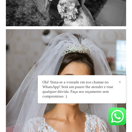
Olá! Sinta-se a vontade em nos chamar no
✕
WhatsApp! Será um prazer lhe atender e tirar
qualquer dúvida. Faça seu orçamento sem
compromisso :)