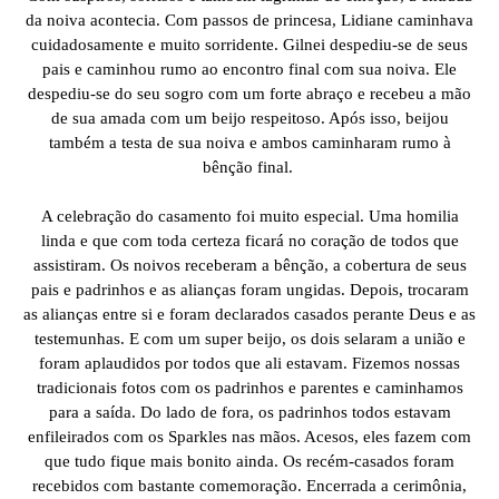
da noiva acontecia. Com passos de princesa, Lidiane caminhava
cuidadosamente e muito sorridente. Gilnei despediu-se de seus
pais e caminhou rumo ao encontro final com sua noiva. Ele
despediu-se do seu sogro com um forte abraço e recebeu a mão
de sua amada com um beijo respeitoso. Após isso, beijou
também a testa de sua noiva e ambos caminharam rumo à
bênção final.
A celebração do casamento foi muito especial. Uma homilia
linda e que com toda certeza ficará no coração de todos que
assistiram. Os noivos receberam a bênção, a cobertura de seus
pais e padrinhos e as alianças foram ungidas. Depois, trocaram
as alianças entre si e foram declarados casados perante Deus e as
testemunhas. E com um super beijo, os dois selaram a união e
foram aplaudidos por todos que ali estavam. Fizemos nossas
tradicionais fotos com os padrinhos e parentes e caminhamos
para a saída. Do lado de fora, os padrinhos todos estavam
enfileirados com os Sparkles nas mãos. Acesos, eles fazem com
que tudo fique mais bonito ainda. Os recém-casados foram
recebidos com bastante comemoração. Encerrada a cerimônia,