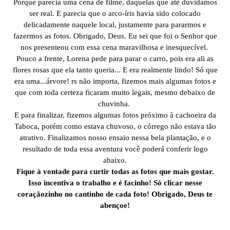
Porque parecia uma cena de filme, daquelas que até duvidamos
ser real. E parecia que o arco-íris havia sido colocado
delicadamente naquele local, justamente para pararmos e
fazermos as fotos. Obrigado, Deus. Eu sei que foi o Senhor que
nos presenteou com essa cena maravilhosa e inesquecível.
Pouco a frente, Lorena pede para parar o carro, pois era ali as
flores rosas que ela tanto queria... E era realmente lindo! Só que
era uma...árvore! rs não importa, fizemos mais algumas fotos e
que com toda certeza ficaram muito legais, mesmo debaixo de
chuvinha.
E para finalizar, fizemos algumas fotos próximo à cachoeira da
Taboca, porém como estava chuvoso, o córrego não estava tão
atrativo. Finalizamos nosso ensaio nessa bela plantação, e o
resultado de toda essa aventura você poderá conferir logo
abaixo.
Fique à vontade para curtir todas as fotos que mais gostar.
Isso incentiva o trabalho e é facinho! Só clicar nesse
coraçãozinho no cantinho de cada foto! Obrigado, Deus te
abençoe!