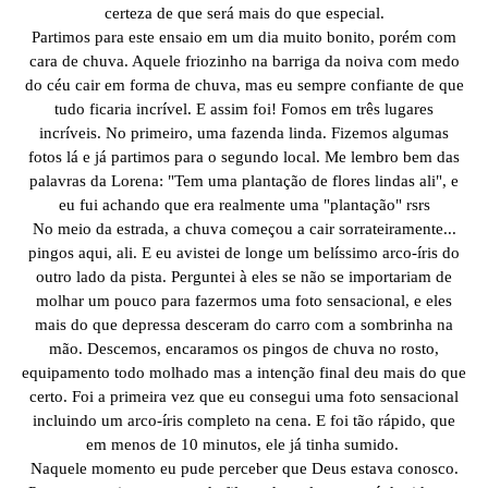
certeza de que será mais do que especial.
Partimos para este ensaio em um dia muito bonito, porém com
cara de chuva. Aquele friozinho na barriga da noiva com medo
do céu cair em forma de chuva, mas eu sempre confiante de que
tudo ficaria incrível. E assim foi! Fomos em três lugares
incríveis. No primeiro, uma fazenda linda. Fizemos algumas
fotos lá e já partimos para o segundo local. Me lembro bem das
palavras da Lorena: "Tem uma plantação de flores lindas ali", e
eu fui achando que era realmente uma "plantação" rsrs
No meio da estrada, a chuva começou a cair sorrateiramente...
pingos aqui, ali. E eu avistei de longe um belíssimo arco-íris do
outro lado da pista. Perguntei à eles se não se importariam de
molhar um pouco para fazermos uma foto sensacional, e eles
mais do que depressa desceram do carro com a sombrinha na
mão. Descemos, encaramos os pingos de chuva no rosto,
equipamento todo molhado mas a intenção final deu mais do que
certo. Foi a primeira vez que eu consegui uma foto sensacional
incluindo um arco-íris completo na cena. E foi tão rápido, que
em menos de 10 minutos, ele já tinha sumido.
Naquele momento eu pude perceber que Deus estava conosco.