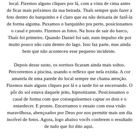
local. Fizemos alguns cliques por lá, com a vista de cima antes
de ficar mais próximos da sua beirada. Thaís sempre quis fazer a
foto dentro do barquinho e é claro que eu não deixaria de fazê-la
de forma alguma. Puxamos o barquinho pra perto, posicionamos
o casal e pronto. Fizemos as fotos. Na hora de sair do barco,
Thaís foi primeiro. Quando Daniel foi sair, num impulso ele por
muito pouco não caiu dentro do lago. Isso faz parte, mas ainda
bem que não aconteceu esse pequeno incidente.
Depois desse susto, os sorrisos ficaram ainda mais soltos.
Percorremos a piscina, usando o reflexo que nela existia. A cor
amarela de uma parede do local sempre me chama atenção.
Fizemos mais alguns cliques por lá e a tarde foi se encerrando. O
pôr do sol estava daquele jeito, hipnotizante. Posicionamos o
casal de forma com que conseguíssemos captar os dois e o
entardecer. E pronto. Encerramos o ensaio com essa visão
maravilhosa, abençoados por Deus por nos permitir mais um dia
incrível de fotos. Agora, logo abaixo vocês conferem o resultado
de tudo que foi dito aqui.