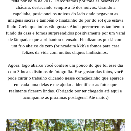
feita por volta de 2017. Percorremos por toda as belezas da
chácara, destacando sempre a fé dos noivos. Usando a
capelinha, posicionei os noivos do lado onde pegavam as
imagens sacras e também o finalzinho do por do sol que estava
lindo. Creio que todos vão gostar. Ainda percorremos também o
fundo da casa e fomos surpreendidos positivamente por um varal
de lâmpadas que abrilhantou o ensaio. Finalizamos por lá com
um frio abaixo de zero (brincadeira kkk) e fomos para casa
felizes da vida com muitos cliques lindíssimos.
Agora, logo abaixo você confere um pouco do que foi esse dia
com 3 locais distintos de fotografia. E se gostar das fotos, você
pode curtir o trabalho clicando nesse coraçãozinho que aparece
em cada uma delas e me ajudar a identificar as fotos que
realmente ficaram lindas. Obrigado por ter chegado até aqui e
acompanhe as próximas postagens! Até mais :)