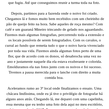
que fugiu. Até que conseguimos reunir a turma toda na foto.
Depois, partimos para a fazenda onde o noivo foi criado.
Chegamos lá e fomos muito bem recebidos com um cheirinho de
pão de queijo feito na hora. Sabe aqueles de roça mesmo? Com
café e um guaraná Mineiro trincando de gelado nos aguardando.
Fizemos mais algumas fotografias, percorrendo toda a extensão e
os locais possíveis de serem fotografados. Com os cavalos, o
curral ao fundo que remetia tudo o que o noivo havia vivenciado
por toda sua vida. Fizemos ainda algumas fotos perto de uma
flor, que de acordo com os donos, só desabrocha uma vez no
ano e justamente naquele dia ela estava exuberante e colorida.
Emolduramos ela nas fotos junto com os noivos e foi sucesso.
Tivemos a pausa merecida para o lanche com direito a muita
comida boa.
Aceleramos rumo ao 3º local onde finalizamos o ensaio. Uma
chácara lindíssima, onde eu já tive o privilégio de fotografar há
alguns anos atrás. Chegando lá, me deparei com uma capelinha,
essa mesma que eu tenho uma foto dela aqui no meu escritório,