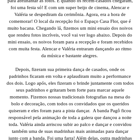
para abrilhantar as fotos. E quando os recém-casados chegaram,
foi uma festa só! E com um super beijo de cinema, Alencar e
Valéria se despediram da cerimônia. Agora, era a hora de
comemorar! O local da recepção foi o Espaço Casa Flor, que é
muito bacana. Chegando lá, fizemos um mini ensaio dos noivos
que rendeu fotos incríveis, você vai ver logo abaixo. Depois do
mini ensaio, os noivos foram para a recepção e foram recebidos
com muita festa. Alencar e Valéria entraram dançando ao ritmo
da música e bastante alegres.
Depois, fizeram sua primeira dança de casados, onde os
padrinhos ficaram em volta e aplaudiram muito a performance
dos dois. Logo após, eles fizeram o brinde juntamente com todos
seus padrinhos e gritaram bem forte para marcar aquele
momento. Fizemos nossas tradicionais fotografias na mesa do
bolo e decoração, com todos os convidados que os queridos
quiseram e eles foram para a pista dançar. A banda Pagô ficou
responsável pela animação de toda a galera que dançou a noite
toda. Valéria ainda arriscou subir ao palco e dançar e convidou
também uma de suas madrinhas mais animadas para dançar
junto com a banda. Foi uma farra! Além delas, outra madrinhas