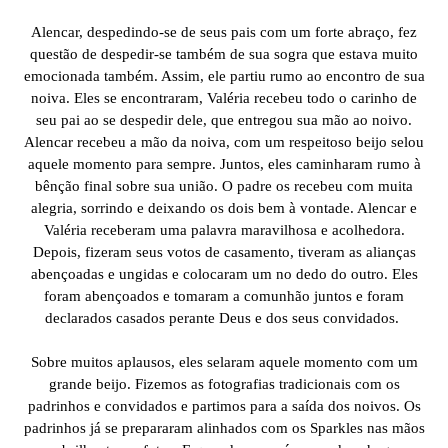
Alencar, despedindo-se de seus pais com um forte abraço, fez
questão de despedir-se também de sua sogra que estava muito
emocionada também. Assim, ele partiu rumo ao encontro de sua
noiva. Eles se encontraram, Valéria recebeu todo o carinho de
seu pai ao se despedir dele, que entregou sua mão ao noivo.
Alencar recebeu a mão da noiva, com um respeitoso beijo selou
aquele momento para sempre. Juntos, eles caminharam rumo à
bênção final sobre sua união. O padre os recebeu com muita
alegria, sorrindo e deixando os dois bem à vontade. Alencar e
Valéria receberam uma palavra maravilhosa e acolhedora.
Depois, fizeram seus votos de casamento, tiveram as alianças
abençoadas e ungidas e colocaram um no dedo do outro. Eles
foram abençoados e tomaram a comunhão juntos e foram
declarados casados perante Deus e dos seus convidados.
Sobre muitos aplausos, eles selaram aquele momento com um
grande beijo. Fizemos as fotografias tradicionais com os
padrinhos e convidados e partimos para a saída dos noivos. Os
padrinhos já se prepararam alinhados com os Sparkles nas mãos