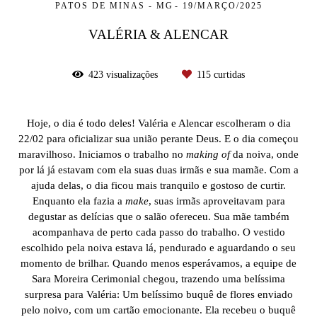
PATOS DE MINAS - MG
19/MARÇO/2025
VALÉRIA & ALENCAR
423
visualizações
115
curtidas
Hoje, o dia é todo deles! Valéria e Alencar escolheram o dia
22/02 para oficializar sua união perante Deus. E o dia começou
maravilhoso. Iniciamos o trabalho no
making of
da noiva, onde
por lá já estavam com ela suas duas irmãs e sua mamãe. Com a
ajuda delas, o dia ficou mais tranquilo e gostoso de curtir.
Enquanto ela fazia a
make
, suas irmãs aproveitavam para
degustar as delícias que o salão ofereceu. Sua mãe também
acompanhava de perto cada passo do trabalho. O vestido
escolhido pela noiva estava lá, pendurado e aguardando o seu
momento de brilhar. Quando menos esperávamos, a equipe de
Sara Moreira Cerimonial chegou, trazendo uma belíssima
surpresa para Valéria: Um belíssimo buquê de flores enviado
pelo noivo, com um cartão emocionante. Ela recebeu o buquê