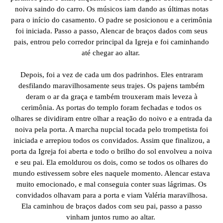
noiva saindo do carro. Os músicos iam dando as últimas notas
para o início do casamento. O padre se posicionou e a cerimônia
foi iniciada. Passo a passo, Alencar de braços dados com seus
pais, entrou pelo corredor principal da Igreja e foi caminhando
até chegar ao altar.
Depois, foi a vez de cada um dos padrinhos. Eles entraram
desfilando maravilhosamente seus trajes. Os pajens também
deram o ar da graça e também trouxeram mais leveza à
cerimônia. As portas do templo foram fechadas e todos os
olhares se dividiram entre olhar a reação do noivo e a entrada da
noiva pela porta. A marcha nupcial tocada pelo trompetista foi
iniciada e arrepiou todos os convidados. Assim que finalizou, a
porta da Igreja foi aberta e todo o brilho do sol envolveu a noiva
e seu pai. Ela emoldurou os dois, como se todos os olhares do
mundo estivessem sobre eles naquele momento. Alencar estava
muito emocionado, e mal conseguia conter suas lágrimas. Os
convidados olhavam para a porta e viam Valéria maravilhosa.
Ela caminhou de braços dados com seu pai, passo a passo
vinham juntos rumo ao altar.