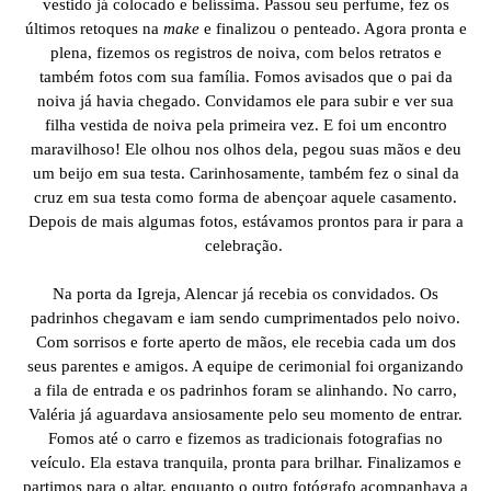
vestido já colocado e belíssima. Passou seu perfume, fez os
últimos retoques na
make
e finalizou o penteado. Agora pronta e
plena, fizemos os registros de noiva, com belos retratos e
também fotos com sua família. Fomos avisados que o pai da
noiva já havia chegado. Convidamos ele para subir e ver sua
filha vestida de noiva pela primeira vez. E foi um encontro
maravilhoso! Ele olhou nos olhos dela, pegou suas mãos e deu
um beijo em sua testa. Carinhosamente, também fez o sinal da
cruz em sua testa como forma de abençoar aquele casamento.
Depois de mais algumas fotos, estávamos prontos para ir para a
celebração.
Na porta da Igreja, Alencar já recebia os convidados. Os
padrinhos chegavam e iam sendo cumprimentados pelo noivo.
Com sorrisos e forte aperto de mãos, ele recebia cada um dos
seus parentes e amigos. A equipe de cerimonial foi organizando
a fila de entrada e os padrinhos foram se alinhando. No carro,
Valéria já aguardava ansiosamente pelo seu momento de entrar.
Fomos até o carro e fizemos as tradicionais fotografias no
veículo. Ela estava tranquila, pronta para brilhar. Finalizamos e
partimos para o altar, enquanto o outro fotógrafo acompanhava a