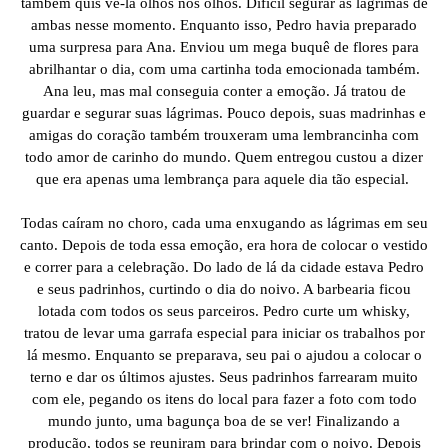
também quis vê-la olhos nos olhos. Difícil segurar as lágrimas de
ambas nesse momento. Enquanto isso, Pedro havia preparado
uma surpresa para Ana. Enviou um mega buquê de flores para
abrilhantar o dia, com uma cartinha toda emocionada também.
Ana leu, mas mal conseguia conter a emoção. Já tratou de
guardar e segurar suas lágrimas. Pouco depois, suas madrinhas e
amigas do coração também trouxeram uma lembrancinha com
todo amor de carinho do mundo. Quem entregou custou a dizer
que era apenas uma lembrança para aquele dia tão especial.
Todas caíram no choro, cada uma enxugando as lágrimas em seu
canto. Depois de toda essa emoção, era hora de colocar o vestido
e correr para a celebração. Do lado de lá da cidade estava Pedro
e seus padrinhos, curtindo o dia do noivo. A barbearia ficou
lotada com todos os seus parceiros. Pedro curte um whisky,
tratou de levar uma garrafa especial para iniciar os trabalhos por
lá mesmo. Enquanto se preparava, seu pai o ajudou a colocar o
terno e dar os últimos ajustes. Seus padrinhos farrearam muito
com ele, pegando os itens do local para fazer a foto com todo
mundo junto, uma bagunça boa de se ver! Finalizando a
produção, todos se reuniram para brindar com o noivo. Depois