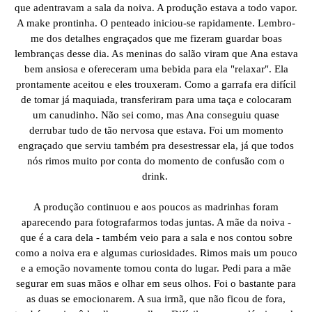
que adentravam a sala da noiva. A produção estava a todo vapor.
A make prontinha. O penteado iniciou-se rapidamente. Lembro-
me dos detalhes engraçados que me fizeram guardar boas
lembranças desse dia. As meninas do salão viram que Ana estava
bem ansiosa e ofereceram uma bebida para ela "relaxar". Ela
prontamente aceitou e eles trouxeram. Como a garrafa era difícil
de tomar já maquiada, transferiram para uma taça e colocaram
um canudinho. Não sei como, mas Ana conseguiu quase
derrubar tudo de tão nervosa que estava. Foi um momento
engraçado que serviu também pra desestressar ela, já que todos
nós rimos muito por conta do momento de confusão com o
drink.
A produção continuou e aos poucos as madrinhas foram
aparecendo para fotografarmos todas juntas. A mãe da noiva -
que é a cara dela - também veio para a sala e nos contou sobre
como a noiva era e algumas curiosidades. Rimos mais um pouco
e a emoção novamente tomou conta do lugar. Pedi para a mãe
segurar em suas mãos e olhar em seus olhos. Foi o bastante para
as duas se emocionarem. A sua irmã, que não ficou de fora,