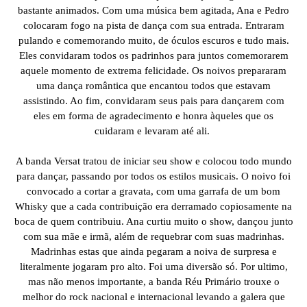
bastante animados. Com uma música bem agitada, Ana e Pedro
colocaram fogo na pista de dança com sua entrada. Entraram
pulando e comemorando muito, de óculos escuros e tudo mais.
Eles convidaram todos os padrinhos para juntos comemorarem
aquele momento de extrema felicidade. Os noivos prepararam
uma dança romântica que encantou todos que estavam
assistindo. Ao fim, convidaram seus pais para dançarem com
eles em forma de agradecimento e honra àqueles que os
cuidaram e levaram até ali.
A banda Versat tratou de iniciar seu show e colocou todo mundo
para dançar, passando por todos os estilos musicais. O noivo foi
convocado a cortar a gravata, com uma garrafa de um bom
Whisky que a cada contribuição era derramado copiosamente na
boca de quem contribuiu. Ana curtiu muito o show, dançou junto
com sua mãe e irmã, além de requebrar com suas madrinhas.
Madrinhas estas que ainda pegaram a noiva de surpresa e
literalmente jogaram pro alto. Foi uma diversão só. Por ultimo,
mas não menos importante, a banda Réu Primário trouxe o
melhor do rock nacional e internacional levando a galera que