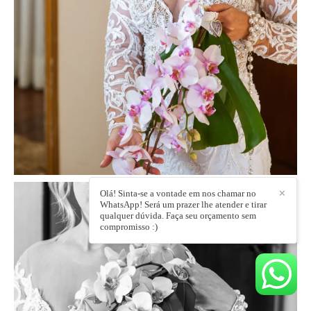
Olá! Sinta-se a vontade em nos chamar no
✕
WhatsApp! Será um prazer lhe atender e tirar
qualquer dúvida. Faça seu orçamento sem
compromisso :)