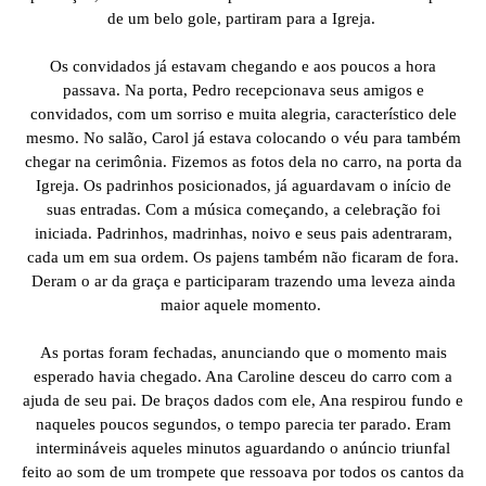
de um belo gole, partiram para a Igreja.
Os convidados já estavam chegando e aos poucos a hora
passava. Na porta, Pedro recepcionava seus amigos e
convidados, com um sorriso e muita alegria, característico dele
mesmo. No salão, Carol já estava colocando o véu para também
chegar na cerimônia. Fizemos as fotos dela no carro, na porta da
Igreja. Os padrinhos posicionados, já aguardavam o início de
suas entradas. Com a música começando, a celebração foi
iniciada. Padrinhos, madrinhas, noivo e seus pais adentraram,
cada um em sua ordem. Os pajens também não ficaram de fora.
Deram o ar da graça e participaram trazendo uma leveza ainda
maior aquele momento.
As portas foram fechadas, anunciando que o momento mais
esperado havia chegado. Ana Caroline desceu do carro com a
ajuda de seu pai. De braços dados com ele, Ana respirou fundo e
naqueles poucos segundos, o tempo parecia ter parado. Eram
intermináveis aqueles minutos aguardando o anúncio triunfal
feito ao som de um trompete que ressoava por todos os cantos da