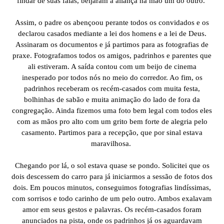
findar de suas falas, beijaram a aliança na mão um do outro.
Assim, o padre os abençoou perante todos os convidados e os
declarou casados mediante a lei dos homens e a lei de Deus.
Assinaram os documentos e já partimos para as fotografias de
praxe. Fotografamos todos os amigos, padrinhos e parentes que
ali estiveram. A saída contou com um beijo de cinema
inesperado por todos nós no meio do corredor. Ao fim, os
padrinhos receberam os recém-casados com muita festa,
bolhinhas de sabão e muita animação do lado de fora da
congregação. Ainda fizemos uma foto bem legal com todos eles
com as mãos pro alto com um grito bem forte de alegria pelo
casamento. Partimos para a recepção, que por sinal estava
maravilhosa.
Chegando por lá, o sol estava quase se pondo. Solicitei que os
dois descessem do carro para já iniciarmos a sessão de fotos dos
dois. Em poucos minutos, conseguimos fotografias lindíssimas,
com sorrisos e todo carinho de um pelo outro. Ambos exalavam
amor em seus gestos e palavras. Os recém-casados foram
anunciados na pista, onde os padrinhos já os aguardavam