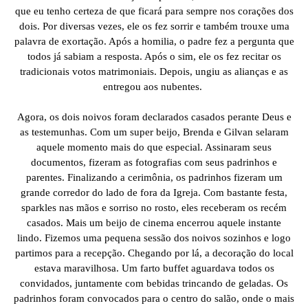
que eu tenho certeza de que ficará para sempre nos corações dos
dois. Por diversas vezes, ele os fez sorrir e também trouxe uma
palavra de exortação. Após a homilia, o padre fez a pergunta que
todos já sabiam a resposta. Após o sim, ele os fez recitar os
tradicionais votos matrimoniais. Depois, ungiu as alianças e as
entregou aos nubentes.
Agora, os dois noivos foram declarados casados perante Deus e
as testemunhas. Com um super beijo, Brenda e Gilvan selaram
aquele momento mais do que especial. Assinaram seus
documentos, fizeram as fotografias com seus padrinhos e
parentes. Finalizando a cerimônia, os padrinhos fizeram um
grande corredor do lado de fora da Igreja. Com bastante festa,
sparkles nas mãos e sorriso no rosto, eles receberam os recém
casados. Mais um beijo de cinema encerrou aquele instante
lindo. Fizemos uma pequena sessão dos noivos sozinhos e logo
partimos para a recepção. Chegando por lá, a decoração do local
estava maravilhosa. Um farto buffet aguardava todos os
convidados, juntamente com bebidas trincando de geladas. Os
padrinhos foram convocados para o centro do salão, onde o mais