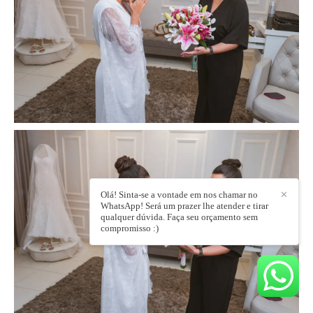
Olá! Sinta-se a vontade em nos chamar no
✕
WhatsApp! Será um prazer lhe atender e tirar
qualquer dúvida. Faça seu orçamento sem
compromisso :)