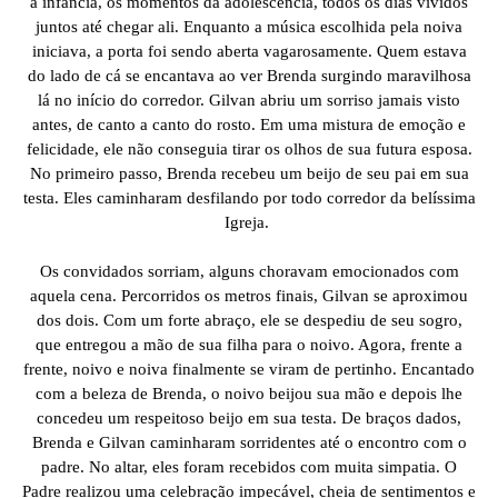
a infância, os momentos da adolescência, todos os dias vividos
juntos até chegar ali. Enquanto a música escolhida pela noiva
iniciava, a porta foi sendo aberta vagarosamente. Quem estava
do lado de cá se encantava ao ver Brenda surgindo maravilhosa
lá no início do corredor. Gilvan abriu um sorriso jamais visto
antes, de canto a canto do rosto. Em uma mistura de emoção e
felicidade, ele não conseguia tirar os olhos de sua futura esposa.
No primeiro passo, Brenda recebeu um beijo de seu pai em sua
testa. Eles caminharam desfilando por todo corredor da belíssima
Igreja.
Os convidados sorriam, alguns choravam emocionados com
aquela cena. Percorridos os metros finais, Gilvan se aproximou
dos dois. Com um forte abraço, ele se despediu de seu sogro,
que entregou a mão de sua filha para o noivo. Agora, frente a
frente, noivo e noiva finalmente se viram de pertinho. Encantado
com a beleza de Brenda, o noivo beijou sua mão e depois lhe
concedeu um respeitoso beijo em sua testa. De braços dados,
Brenda e Gilvan caminharam sorridentes até o encontro com o
padre. No altar, eles foram recebidos com muita simpatia. O
Padre realizou uma celebração impecável, cheia de sentimentos e