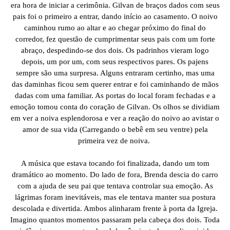
era hora de iniciar a cerimônia. Gilvan de braços dados com seus
pais foi o primeiro a entrar, dando início ao casamento. O noivo
caminhou rumo ao altar e ao chegar próximo do final do
corredor, fez questão de cumprimentar seus pais com um forte
abraço, despedindo-se dos dois. Os padrinhos vieram logo
depois, um por um, com seus respectivos pares. Os pajens
sempre são uma surpresa. Alguns entraram certinho, mas uma
das daminhas ficou sem querer entrar e foi caminhando de mãos
dadas com uma familiar. As portas do local foram fechadas e a
emoção tomou conta do coração de Gilvan. Os olhos se dividiam
em ver a noiva esplendorosa e ver a reação do noivo ao avistar o
amor de sua vida (Carregando o bebê em seu ventre) pela
primeira vez de noiva.
A música que estava tocando foi finalizada, dando um tom
dramático ao momento. Do lado de fora, Brenda descia do carro
com a ajuda de seu pai que tentava controlar sua emoção. As
lágrimas foram inevitáveis, mas ele tentava manter sua postura
descolada e divertida. Ambos alinharam frente à porta da Igreja.
Imagino quantos momentos passaram pela cabeça dos dois. Toda