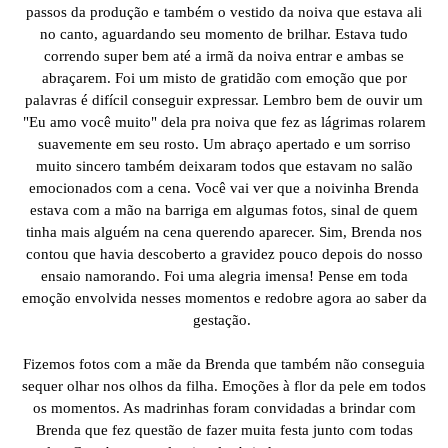
passos da produção e também o vestido da noiva que estava ali
no canto, aguardando seu momento de brilhar. Estava tudo
correndo super bem até a irmã da noiva entrar e ambas se
abraçarem. Foi um misto de gratidão com emoção que por
palavras é difícil conseguir expressar. Lembro bem de ouvir um
"Eu amo você muito" dela pra noiva que fez as lágrimas rolarem
suavemente em seu rosto. Um abraço apertado e um sorriso
muito sincero também deixaram todos que estavam no salão
emocionados com a cena. Você vai ver que a noivinha Brenda
estava com a mão na barriga em algumas fotos, sinal de quem
tinha mais alguém na cena querendo aparecer. Sim, Brenda nos
contou que havia descoberto a gravidez pouco depois do nosso
ensaio namorando. Foi uma alegria imensa! Pense em toda
emoção envolvida nesses momentos e redobre agora ao saber da
gestação.
Fizemos fotos com a mãe da Brenda que também não conseguia
sequer olhar nos olhos da filha. Emoções à flor da pele em todos
os momentos. As madrinhas foram convidadas a brindar com
Brenda que fez questão de fazer muita festa junto com todas