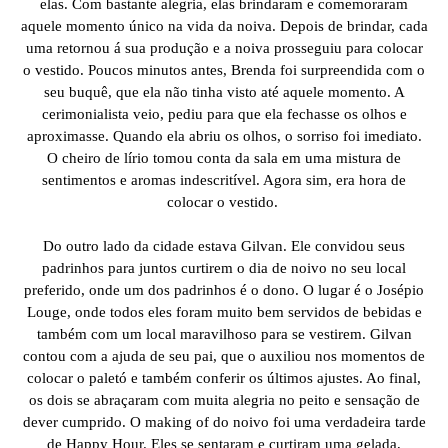
elas. Com bastante alegria, elas brindaram e comemoraram
aquele momento único na vida da noiva. Depois de brindar, cada
uma retornou á sua produção e a noiva prosseguiu para colocar
o vestido. Poucos minutos antes, Brenda foi surpreendida com o
seu buquê, que ela não tinha visto até aquele momento. A
cerimonialista veio, pediu para que ela fechasse os olhos e
aproximasse. Quando ela abriu os olhos, o sorriso foi imediato.
O cheiro de lírio tomou conta da sala em uma mistura de
sentimentos e aromas indescritível. Agora sim, era hora de
colocar o vestido.
Do outro lado da cidade estava Gilvan. Ele convidou seus
padrinhos para juntos curtirem o dia de noivo no seu local
preferido, onde um dos padrinhos é o dono. O lugar é o Josépio
Louge, onde todos eles foram muito bem servidos de bebidas e
também com um local maravilhoso para se vestirem. Gilvan
contou com a ajuda de seu pai, que o auxiliou nos momentos de
colocar o paletó e também conferir os últimos ajustes. Ao final,
os dois se abraçaram com muita alegria no peito e sensação de
dever cumprido. O making of do noivo foi uma verdadeira tarde
de Happy Hour. Eles se sentaram e curtiram uma gelada,