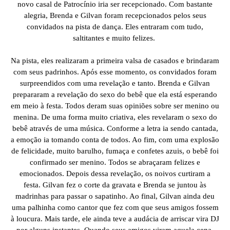
novo casal de Patrocínio iria ser recepcionado. Com bastante
alegria, Brenda e Gilvan foram recepcionados pelos seus
convidados na pista de dança. Eles entraram com tudo,
saltitantes e muito felizes.
Na pista, eles realizaram a primeira valsa de casados e brindaram
com seus padrinhos. Após esse momento, os convidados foram
surpreendidos com uma revelação e tanto. Brenda e Gilvan
prepararam a revelação do sexo do bebê que ela está esperando
em meio à festa. Todos deram suas opiniões sobre ser menino ou
menina. De uma forma muito criativa, eles revelaram o sexo do
bebê através de uma música. Conforme a letra ia sendo cantada,
a emoção ia tomando conta de todos. Ao fim, com uma explosão
de felicidade, muito barulho, fumaça e confetes azuis, o bebê foi
confirmado ser menino. Todos se abraçaram felizes e
emocionados. Depois dessa revelação, os noivos curtiram a
festa. Gilvan fez o corte da gravata e Brenda se juntou às
madrinhas para passar o sapatinho. Ao final, Gilvan ainda deu
uma palhinha como cantor que fez com que seus amigos fossem
à loucura. Mais tarde, ele ainda teve a audácia de arriscar vira DJ
por alguns instantes. Quando seus amigos viram aquela cena,