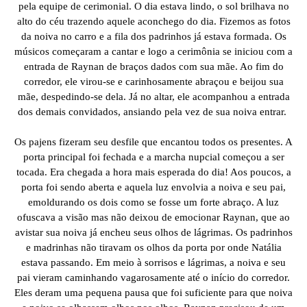
pela equipe de cerimonial. O dia estava lindo, o sol brilhava no
alto do céu trazendo aquele aconchego do dia. Fizemos as fotos
da noiva no carro e a fila dos padrinhos já estava formada. Os
músicos começaram a cantar e logo a cerimônia se iniciou com a
entrada de Raynan de braços dados com sua mãe. Ao fim do
corredor, ele virou-se e carinhosamente abraçou e beijou sua
mãe, despedindo-se dela. Já no altar, ele acompanhou a entrada
dos demais convidados, ansiando pela vez de sua noiva entrar.
Os pajens fizeram seu desfile que encantou todos os presentes. A
porta principal foi fechada e a marcha nupcial começou a ser
tocada. Era chegada a hora mais esperada do dia! Aos poucos, a
porta foi sendo aberta e aquela luz envolvia a noiva e seu pai,
emoldurando os dois como se fosse um forte abraço. A luz
ofuscava a visão mas não deixou de emocionar Raynan, que ao
avistar sua noiva já encheu seus olhos de lágrimas. Os padrinhos
e madrinhas não tiravam os olhos da porta por onde Natália
estava passando. Em meio à sorrisos e lágrimas, a noiva e seu
pai vieram caminhando vagarosamente até o início do corredor.
Eles deram uma pequena pausa que foi suficiente para que noiva