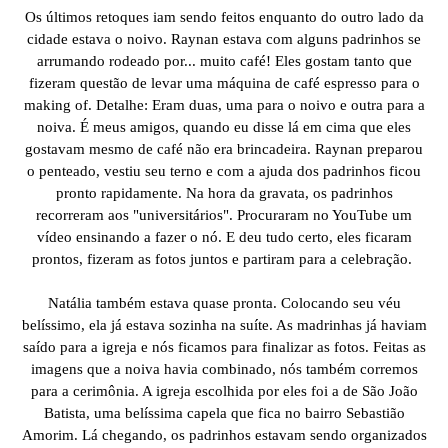
Os últimos retoques iam sendo feitos enquanto do outro lado da
cidade estava o noivo. Raynan estava com alguns padrinhos se
arrumando rodeado por... muito café! Eles gostam tanto que
fizeram questão de levar uma máquina de café espresso para o
making of. Detalhe: Eram duas, uma para o noivo e outra para a
noiva. É meus amigos, quando eu disse lá em cima que eles
gostavam mesmo de café não era brincadeira. Raynan preparou
o penteado, vestiu seu terno e com a ajuda dos padrinhos ficou
pronto rapidamente. Na hora da gravata, os padrinhos
recorreram aos "universitários". Procuraram no YouTube um
vídeo ensinando a fazer o nó. E deu tudo certo, eles ficaram
prontos, fizeram as fotos juntos e partiram para a celebração.
Natália também estava quase pronta. Colocando seu véu
belíssimo, ela já estava sozinha na suíte. As madrinhas já haviam
saído para a igreja e nós ficamos para finalizar as fotos. Feitas as
imagens que a noiva havia combinado, nós também corremos
para a cerimônia. A igreja escolhida por eles foi a de São João
Batista, uma belíssima capela que fica no bairro Sebastião
Amorim. Lá chegando, os padrinhos estavam sendo organizados