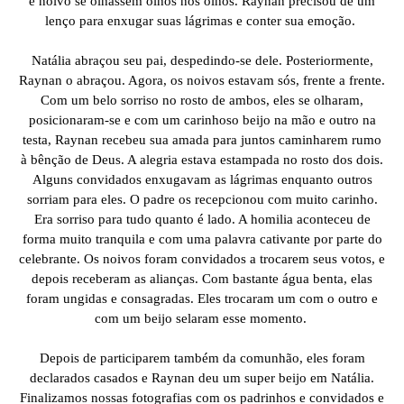
e noivo se olhassem olhos nos olhos. Raynan precisou de um
lenço para enxugar suas lágrimas e conter sua emoção.
Natália abraçou seu pai, despedindo-se dele. Posteriormente,
Raynan o abraçou. Agora, os noivos estavam sós, frente a frente.
Com um belo sorriso no rosto de ambos, eles se olharam,
posicionaram-se e com um carinhoso beijo na mão e outro na
testa, Raynan recebeu sua amada para juntos caminharem rumo
à bênção de Deus. A alegria estava estampada no rosto dos dois.
Alguns convidados enxugavam as lágrimas enquanto outros
sorriam para eles. O padre os recepcionou com muito carinho.
Era sorriso para tudo quanto é lado. A homilia aconteceu de
forma muito tranquila e com uma palavra cativante por parte do
celebrante. Os noivos foram convidados a trocarem seus votos, e
depois receberam as alianças. Com bastante água benta, elas
foram ungidas e consagradas. Eles trocaram um com o outro e
com um beijo selaram esse momento.
Depois de participarem também da comunhão, eles foram
declarados casados e Raynan deu um super beijo em Natália.
Finalizamos nossas fotografias com os padrinhos e convidados e