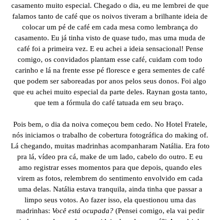
casamento muito especial. Chegado o dia, eu me lembrei de que
falamos tanto de café que os noivos tiveram a brilhante ideia de
colocar um pé de café em cada mesa como lembrança do
casamento. Eu já tinha visto de quase tudo, mas uma muda de
café foi a primeira vez. E eu achei a ideia sensacional! Pense
comigo, os convidados plantam esse café, cuidam com todo
carinho e lá na frente esse pé floresce e gera sementes de café
que podem ser saboreadas por anos pelos seus donos. Foi algo
que eu achei muito especial da parte deles. Raynan gosta tanto,
que tem a fórmula do café tatuada em seu braço.
Pois bem, o dia da noiva começou bem cedo. No Hotel Fratele,
nós iniciamos o trabalho de cobertura fotográfica do making of.
Lá chegando, muitas madrinhas acompanharam Natália. Era foto
pra lá, vídeo pra cá, make de um lado, cabelo do outro. E eu
amo registrar esses momentos para que depois, quando eles
virem as fotos, relembrem do sentimento envolvido em cada
uma delas. Natália estava tranquila, ainda tinha que passar a
limpo seus votos. Ao fazer isso, ela questionou uma das
madrinhas:
Você está ocupada?
(Pensei comigo, ela vai pedir