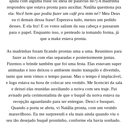
ajuda com alguma frase ou ideia de palavras né?) A madrinha
respondeu que estava pronta para auxiliar. Natália questiona pra
ela:
Você bem que podia fazer um café pra mim né?
Meu Deus
eu ri demais dessa frase! Esperava tudo, menos um pedido
desses. E ela fez! E os votos saíram da sua cabeça e passaram
para o papel. Enquanto isso, o penteado ia tomando forma, já
que a make estava pronta.
As madrinhas foram ficando prontas uma a uma. Reunimos para
fazer as fotos com elas separadas e posteriormente juntas.
Fizemos o brinde também que foi uma festa. Elas estavam super
animadas e isso deixou o ambiente muito tranquilo e divertido,
tanto que nem vimos o tempo passar. Mas o tempo é implacável,
e logo estava na hora de colocar seu vestido. Me licenciei da sala
e deixei elas reunidas auxiliando a noiva com seu traje. Fui
avisado pela cerimonialista de que o buquê da noiva estava na
recepção aguardando para ser entregue. Desci e busquei.
Quando a porta se abriu, vi Natália pronta, com um vestido
maravilhoso. Eu me surpreendi e ela mais ainda quando viu o
seu tão desejado buquê prontinho, conforme ela havia sonhado.