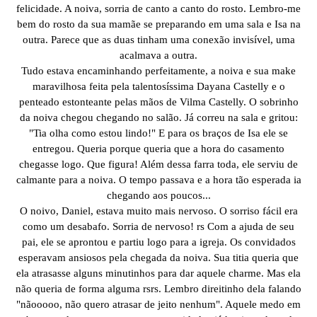
felicidade. A noiva, sorria de canto a canto do rosto. Lembro-me
bem do rosto da sua mamãe se preparando em uma sala e Isa na
outra. Parece que as duas tinham uma conexão invisível, uma
acalmava a outra.
Tudo estava encaminhando perfeitamente, a noiva e sua make
maravilhosa feita pela talentosíssima Dayana Castelly e o
penteado estonteante pelas mãos de Vilma Castelly. O sobrinho
da noiva chegou chegando no salão. Já correu na sala e gritou:
"Tia olha como estou lindo!" E para os braços de Isa ele se
entregou. Queria porque queria que a hora do casamento
chegasse logo. Que figura! Além dessa farra toda, ele serviu de
calmante para a noiva. O tempo passava e a hora tão esperada ia
chegando aos poucos...
O noivo, Daniel, estava muito mais nervoso. O sorriso fácil era
como um desabafo. Sorria de nervoso! rs Com a ajuda de seu
pai, ele se aprontou e partiu logo para a igreja. Os convidados
esperavam ansiosos pela chegada da noiva. Sua titia queria que
ela atrasasse alguns minutinhos para dar aquele charme. Mas ela
não queria de forma alguma rsrs. Lembro direitinho dela falando
"nãooooo, não quero atrasar de jeito nenhum". Aquele medo em