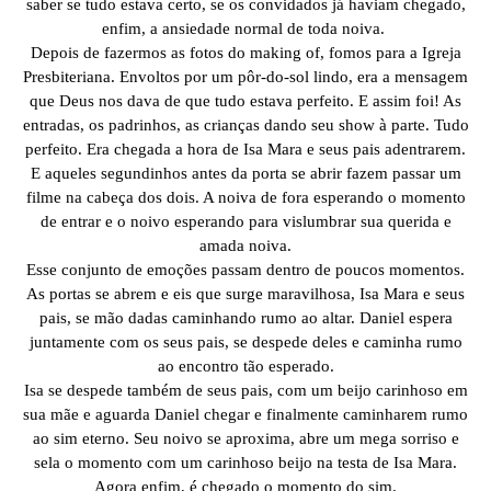
saber se tudo estava certo, se os convidados já haviam chegado,
enfim, a ansiedade normal de toda noiva.
Depois de fazermos as fotos do making of, fomos para a Igreja
Presbiteriana. Envoltos por um pôr-do-sol lindo, era a mensagem
que Deus nos dava de que tudo estava perfeito. E assim foi! As
entradas, os padrinhos, as crianças dando seu show à parte. Tudo
perfeito. Era chegada a hora de Isa Mara e seus pais adentrarem.
E aqueles segundinhos antes da porta se abrir fazem passar um
filme na cabeça dos dois. A noiva de fora esperando o momento
de entrar e o noivo esperando para vislumbrar sua querida e
amada noiva.
Esse conjunto de emoções passam dentro de poucos momentos.
As portas se abrem e eis que surge maravilhosa, Isa Mara e seus
pais, se mão dadas caminhando rumo ao altar. Daniel espera
juntamente com os seus pais, se despede deles e caminha rumo
ao encontro tão esperado.
Isa se despede também de seus pais, com um beijo carinhoso em
sua mãe e aguarda Daniel chegar e finalmente caminharem rumo
ao sim eterno. Seu noivo se aproxima, abre um mega sorriso e
sela o momento com um carinhoso beijo na testa de Isa Mara.
Agora enfim, é chegado o momento do sim.