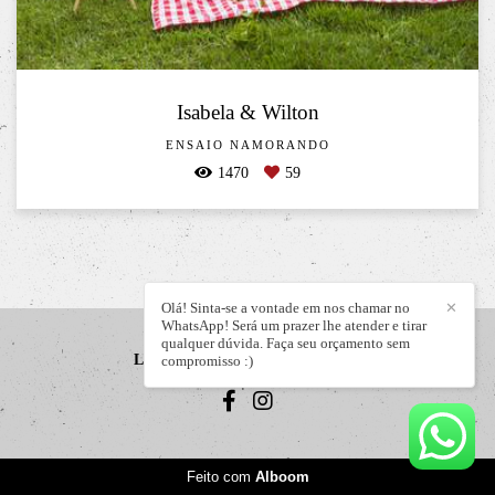
Isabela & Wilton
ENSAIO NAMORANDO
1470
59
Olá! Sinta-se a vontade em nos chamar no
✕
WhatsApp! Será um prazer lhe atender e tirar
qualquer dúvida. Faça seu orçamento sem
LIZANDRO JÚNIOR
/
CONTATO
compromisso :)
Feito com
Alboom