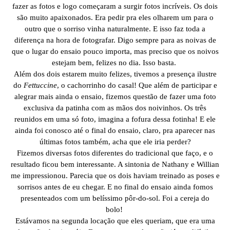
fazer as fotos e logo começaram a surgir fotos incríveis. Os dois
são muito apaixonados. Era pedir pra eles olharem um para o
outro que o sorriso vinha naturalmente. E isso faz toda a
diferença na hora de fotografar. Digo sempre para as noivas de
que o lugar do ensaio pouco importa, mas preciso que os noivos
estejam bem, felizes no dia. Isso basta.
Além dos dois estarem muito felizes, tivemos a presença ilustre
do
Fettuccine
, o cachorrinho do casal! Que além de participar e
alegrar mais ainda o ensaio, fizemos questão de fazer uma foto
exclusiva da patinha com as mãos dos noivinhos. Os três
reunidos em uma só foto, imagina a fofura dessa fotinha! E ele
ainda foi conosco até o final do ensaio, claro, pra aparecer nas
últimas fotos também, acha que ele iria perder?
Fizemos diversas fotos diferentes do tradicional que faço, e o
resultado ficou bem interessante. A sintonia de Nathany e Willian
me impressionou. Parecia que os dois haviam treinado as poses e
sorrisos antes de eu chegar. E no final do ensaio ainda fomos
presenteados com um belíssimo pôr-do-sol. Foi a cereja do
bolo!
Estávamos na segunda locação que eles queriam, que era uma