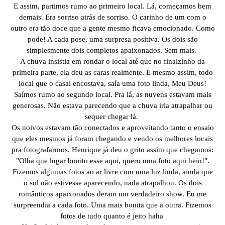
E assim, partimos rumo ao primeiro local. Lá, começamos bem
demais. Era sorriso atrás de sorriso. O carinho de um com o
outro era tão doce que a gente mesmo ficava emocionado. Como
pode! A cada pose, uma surpresa positiva. Os dois são
simplesmente dois completos apaixonados. Sem mais.
A chuva insistia em rondar o local até que no finalzinho da
primeira parte, ela deu as caras realmente. E mesmo assim, todo
local que o casal encostava, saía uma foto linda, Meu Deus!
Saímos rumo ao segundo local. Pra lá, as nuvens estavam mais
generosas. Não estava parecendo que a chuva iria atrapalhar ou
sequer chegar lá.
Os noivos estavam tão conectados e aproveitando tanto o ensaio
que eles mesmos já foram chegando e vendo os melhores locais
pra fotografarmos. Henrique já deu o grito assim que chegamos:
"Olha que lugar bonito esse aqui, quero uma foto aqui hein!".
Fizemos algumas fotos ao ar livre com uma luz linda, ainda que
o sol não estivesse aparecendo, nada atrapalhou. Os dois
românticos apaixonados deram um verdadeiro show. Eu me
surpreendia a cada foto. Uma mais bonita que a outra. Fizemos
fotos de tudo quanto é jeito haha