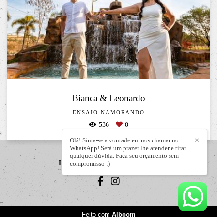
Bianca & Leonardo
ENSAIO NAMORANDO
536
0
Olá! Sinta-se a vontade em nos chamar no
✕
WhatsApp! Será um prazer lhe atender e tirar
qualquer dúvida. Faça seu orçamento sem
LIZANDRO JÚNIOR
/
CONTATO
compromisso :)
Feito com
Alboom