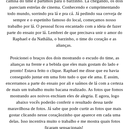
camisa do time e partimos para o barzinho. Lá chegando, os dois
pareciam estrelas de cinema. Conhecendo e cumprimentando
todo mundo, sorrindo pra lá e pra cá. Já pedindo sua cerveja de
sempre e o espetinho famoso do local, começamos nosso
trabalho por lá. O pessoal ficou encantado com a ideia de fazer
parte do ensaio por lá. Lembrei de que precisava unir o amor do
Raphael e da Nathália, o barzinho, o time do coração e as
alianças.
Posicionei o braços dos dois mostrando o escudo do time, as
alianças na frente e a bebida que eles mais gostam do lado e
pronto! Estava feito o clique. Raphael me disse que eu havia
conseguido juntar em uma foto tudo o que ele ama. E assim,
encerramos a parte do ensaio por ali e saímos de lá com a certeza
de mais um trabalho muito bacana realizado. As fotos que fomos
mostrando aos noivos enchiam eles de alegria. E agora, logo
abaixo vocês poderão conferir o resultado dessa tarde
maravilhosa de fotos. Já sabe que pode curtir as fotos que mais
gostar clicando nesse coraçãozinho que aparece em cada uma
delas. Isso incentiva muito o trabalho e me mostra quais fotos
ficaram sensacionais!