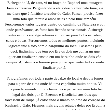
E chegando lá, de cara, vi no braço do Raphael uma tatuagem
bem expressiva. Perguntando à ele sobre o amor pelo time, ele
me disse que é fanático torcedor do Galo. Pensei, preciso fazer
uma foto que retrate o amor deles e pelo time também.
Percorremos vários lugares dentro do cantinho da Natureza e por
onde passávamos, as fotos iam ficando sensacionais. A sinergia
entre os dois era algo admirável. Sorriso para todos os lados,
caras e bocas. Percorremos todos os melhores pontos, incluindo
logicamente a foto com o barquinho do local. Passamos pelo
deck lindíssimo que tem por lá e os dois me contaram que
queriam finalizar o ensaio em um barzinho onde os dois vão
sempre. Ajustamos o horário para poder aproveitar tudo e ainda
finalizar por lá.
Fotografamos por toda a parte debaixo do local e depois fomos
para a parte de cima onde há uma capelinha muito bonita. Vi
uma parede amarela muito chamativa e pensei em uma foto bem
legal dos dois por lá. Fizemos e já solicitei aos dois que
trocassem de roupa, já colocando o manto do time do coração do
Raphael, o Galo. Fizemos mais alguns retratos deles por lá com a