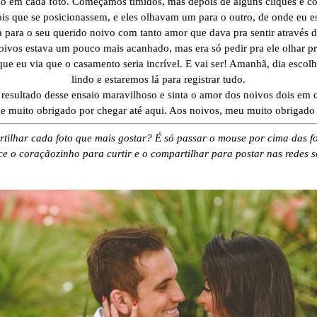
o em cada foto. Começamos tímidos, mas depois de alguns cliques e com
ois que se posicionassem, e eles olhavam um para o outro, de onde eu es
 para o seu querido noivo com tanto amor que dava pra sentir através d
ivos estava um pouco mais acanhado, mas era só pedir pra ele olhar pr
ue eu via que o casamento seria incrível. E vai ser! Amanhã, dia escolhi
lindo e estaremos lá para registrar tudo.
resultado desse ensaio maravilhoso e sinta o amor dos noivos dois em
 e muito obrigado por chegar até aqui. Aos noivos, meu muito obrigado 
tilhar cada foto que mais gostar? É só passar o mouse por cima das f
e o coraçãozinho para curtir e o compartilhar para postar nas redes s