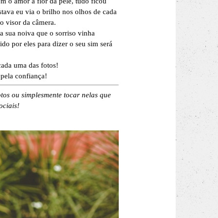
 o amor à flor da pele, tudo ficou
tava eu via o brilho nos olhos de cada
o visor da câmera.
a sua noiva que o sorriso vinha
do por eles para dizer o seu sim será
 cada uma das fotos!
pela confiança!
otos ou simplesmente tocar nelas que
ociais!