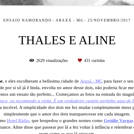
ENSAIO NAMORANDO
ARAXÁ - MG
25/NOVEMBRO/2017
THALES E ALINE
2629
visualizações
431
curtidas
ne
, e eles escolheram a belíssima cidade de
Araxá - MG
para fazer o seu
de por si só já é linda, envolta no amor desse dois, não poderia ficar me
emos um ensaio tão perfeito... Começamos as fotos na entrada do magní
ce, eu recomendo a visita. É um verdadeiro castelo pertinho aqui de 
ia incrível. A simplicidade dos dois me fez mudar completamente meus pl
simplesmente que o amor dos dois transparecesse em cada imagem.
simo
Hotel Rádio
, que hospedou o grandes nomes como
Getúlio Vargas
ce. Aline disse que passear por lá a fez voltar à infância e relembrar
eram como as que lá estavam.