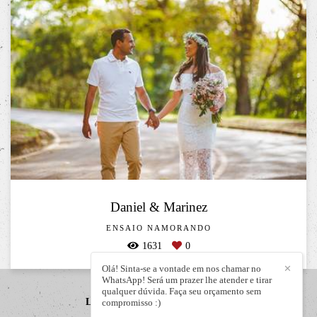
Daniel & Marinez
ENSAIO NAMORANDO
1631
0
Olá! Sinta-se a vontade em nos chamar no
✕
WhatsApp! Será um prazer lhe atender e tirar
qualquer dúvida. Faça seu orçamento sem
LIZANDRO JÚNIOR
/
CONTATO
compromisso :)