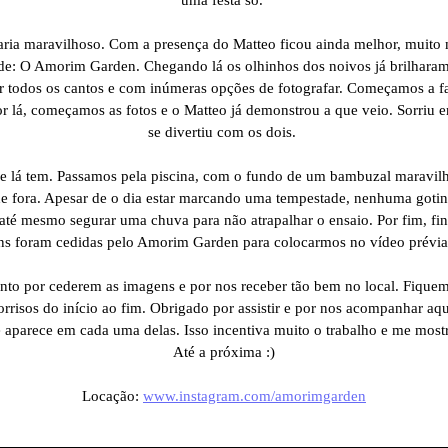
caria maravilhoso. Com a presença do Matteo ficou ainda melhor, muito 
ade: O Amorim Garden. Chegando lá os olhinhos dos noivos já brilharam
r todos os cantos e com inúmeras opções de fotografar. Começamos a fa
or lá, começamos as fotos e o Matteo já demonstrou a que veio. Sorriu 
se divertiu com os dois.
e lá tem. Passamos pela piscina, com o fundo de um bambuzal maravilh
 de fora. Apesar de o dia estar marcando uma tempestade, nenhuma goti
até mesmo segurar uma chuva para não atrapalhar o ensaio. Por fim, f
ns foram cedidas pelo Amorim Garden para colocarmos no vídeo prévia
nto por cederem as imagens e por nos receber tão bem no local. Fique
rrisos do início ao fim. Obrigado por assistir e por nos acompanhar aqui
 aparece em cada uma delas. Isso incentiva muito o trabalho e me mostr
Até a próxima :)
Locação:
www.instagram.com/amorimgarden