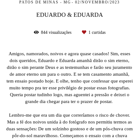
PATOS DE MINAS - MG
02/NOVEMBRO/2023
EDUARDO & EDUARDA
844
visualizações
1
curtidas
Amigos, namorados, noivos e agora quase casados! Sim, esses
dois queridos, Eduardo e Eduarda amanhã dirão o sim eterno,
dirão o sim perante Deus e as testemunhas e farão seu juramento
de amor eterno um para o outro. E se tem casamento amanhã,
tem ensaio postado hoje. E olhe, tenho que confessar que esperei
muito tempo pra ter esse privilégio de postar essas fotografias.
Queria postar tudinho logo, mas aguentei a pressão e deixei o
grande dia chegar para ter o prazer de postar.
Lembro-me que era um dia que correríamos o risco de chover.
Mas a fé dos noivos unida à do fotógrafo nos permitiu termos as
duas sensações: De um solzinho gostoso e de um pós-chuva com
pôr-do-sol maravilhoso. Começamos o ensaio com a chuva