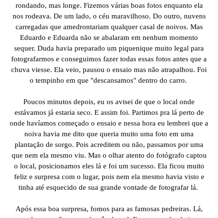
rondando, mas longe. Fizemos várias boas fotos enquanto ela
nos rodeava. De um lado, o céu maravilhoso. Do outro, nuvens
carregadas que amedrontariam qualquer casal de noivos. Mas
Eduardo e Eduarda não se abalaram em nenhum momento
sequer. Duda havia preparado um piquenique muito legal para
fotografarmos e conseguimos fazer todas essas fotos antes que a
chuva viesse. Ela veio, pausou o ensaio mas não atrapalhou. Foi
o tempinho em que "descansamos" dentro do carro.
Poucos minutos depois, eu os avisei de que o local onde
estávamos já estaria seco. E assim foi. Partimos pra lá perto de
onde havíamos começado o ensaio e nessa hora eu lembrei que a
noiva havia me dito que queria muito uma foto em uma
plantação de sorgo. Pois acreditem ou não, passamos por uma
que nem ela mesmo viu. Mas o olhar atento do fotógrafo captou
o local, posicionamos eles lá e foi um sucesso. Ela ficou muito
feliz e surpresa com o lugar, pois nem ela mesmo havia visto e
tinha até esquecido de sua grande vontade de fotografar lá.
Após essa boa surpresa, fomos para as famosas pedreiras. Lá,