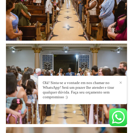
Olá! Sinta-se a vontade em nos chamar no
✕
WhatsApp! Será um prazer lhe atender e tirar
qualquer dúvida. Faça seu orçamento sem
compromisso :)