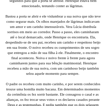
segundos para que a porta se abrisse. Henrique estava bem
emocionado, tentando conter as lágrimas.
Bastou a porta se abrir e ele vislumbrar a sua noiva que não teve
como segurar mais. Os olhos marejados de lágrimas indicavam
um amor e um carinho imensuráveis. Vera Lúcia distribuía
sorrisos em meio ao corredor. Passo a passo, eles caminharam
até o local demarcado, onde Henrique os encontraria. Ela,
despedindo-se de seu pai, recebeu um carinho e respeitoso beijo
em sua fronte. O noivo recebeu os cumprimentos de seu sogro
que entregou a mão de sua filha à ele. Finalmente, o encontro
final aconteceu. Noiva e noivo frente à frente para agora
caminharem juntos para sua bênção matrimonial. Henrique
recebeu a mão de sua noiva, com um carinhoso beijo também
selou aquele momento para sempre.
O padre os recebeu com muito carinho, e por serem conhecidos
trouxe uma homilia muito bacana. Em determinados momentos
da cerimônia os fez sorrir bastante. Ele consagrou o casal e as
alianças, os fez trocar seus votos e os declarou casados perante
Deus e as testemunhas. E pediu também que os dois selassem