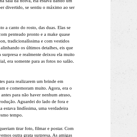
 na sala da noiva, ela estava dando um
per divertido, se sentiu o máximo ao ser
 a canto do rosto, das duas. Elas se
 com penteado pronto e a make quase
on, tradicionalíssima e com vestidos
linhando os últimos detalhes, eis que
 surpresa e realmente deixou ela muito
al, era somente para as fotos no salão.
tes para realizarem um brinde em
aram e comemoram muito. Agora, era o
 antes para não haver nenhum atraso,
produção. Aguardei do lado de fora e
a estava lindíssima, uma verdadeira
mesmo tempo.
ueriam tirar foto, filmar e postar. Com
ivemos outra grata surpresa. As amigas