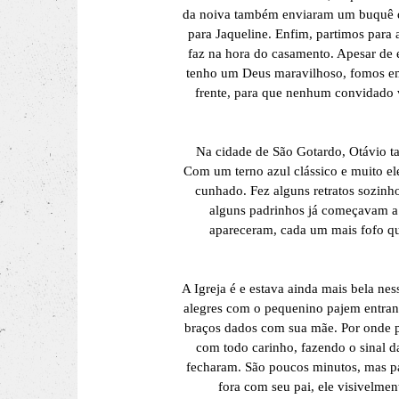
da noiva também enviaram um buquê de 
para Jaqueline. Enfim, partimos para 
faz na hora do casamento. Apesar de 
tenho um Deus maravilhoso, fomos em
frente, para que nenhum convidado v
Na cidade de São Gotardo, Otávio ta
Com um terno azul clássico e muito ele
cunhado. Fez alguns retratos sozinho
alguns padrinhos já começavam a 
apareceram, cada um mais fofo qu
A Igreja é e estava ainda mais bela nes
alegres com o pequenino pajem entrand
braços dados com sua mãe. Por onde pa
com todo carinho, fazendo o sinal d
fecharam. São poucos minutos, mas pa
fora com seu pai, ele visivelm