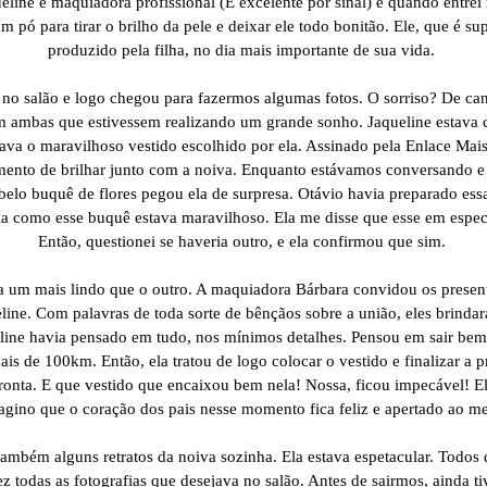
line é maquiadora profissional (E excelente por sinal) e quando entrei
m pó para tirar o brilho da pele e deixar ele todo bonitão. Ele, que é su
produzido pela filha, no dia mais importante de sua vida.
o salão e logo chegou para fazermos algumas fotos. O sorriso? De canto
 ambas que estivessem realizando um grande sonho. Jaqueline estava
tava o maravilhoso vestido escolhido por ela. Assinado pela Enlace Mais
ento de brilhar junto com a noiva. Enquanto estávamos conversando e a
elo buquê de flores pegou ela de surpresa. Otávio havia preparado essa
 ela como esse buquê estava maravilhoso. Ela me disse que esse em especi
Então, questionei se haveria outro, e ela confirmou que sim.
 um mais lindo que o outro. A maquiadora Bárbara convidou os presen
ine. Com palavras de toda sorte de bênçãos sobre a união, eles brind
line havia pensado em tudo, nos mínimos detalhes. Pensou em sair bem
ais de 100km. Então, ela tratou de logo colocar o vestido e finalizar a 
ronta. E que vestido que encaixou bem nela! Nossa, ficou impecável! El
magino que o coração dos pais nesse momento fica feliz e apertado ao 
mbém alguns retratos da noiva sozinha. Ela estava espetacular. Todos q
ez todas as fotografias que desejava no salão. Antes de sairmos, ainda t