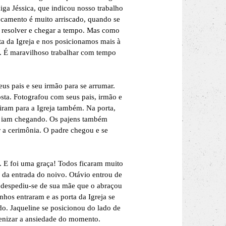
ga Jéssica, que indicou nosso trabalho
locamento é muito arriscado, quando se
o resolver e chegar a tempo. Mas como
 da Igreja e nos posicionamos mais à
o. É maravilhoso trabalhar com tempo
us pais e seu irmão para se arrumar.
osta. Fotografou com seus pais, irmão e
tiram para a Igreja também. Na porta,
os iam chegando. Os pajens também
 a cerimônia. O padre chegou e se
ns. E foi uma graça! Todos ficaram muito
 da entrada do noivo. Otávio entrou de
e despediu-se de sua mãe que o abraçou
hos entraram e as porta da Igreja se
o. Jaqueline se posicionou do lado de
menizar a ansiedade do momento.