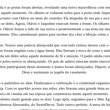
a e as portas foram abertas, revelando uma noiva maravilhosa com seu
m aquele momento. Os olhares se voltaram todos para a porta onde Jaquel
ontro com Otávio no meio do corredor. Ela despediu de seu pai e receb
-se deles. Agora, Otávio e Jaqueline estavam frente a frente. Os olha
s. Otávio beijou a mão de sua noiva e posteriormente a sua testa em sina
ento. Eles caminharam juntos para receber dos céus a bênção sobre a
ria. Trouxe uma palavra abençoada que com toda certeza mexeu com o 
que foram ungidas com a água benta. Eles fizeram a troca de votos e t
ada um deles selou aquele momento de fé e emoção. O padre ainda con
m pelos noivos os abençoando. Os pais de ambos estavam muito emocio
dois participaram desse momento e juntos foram abençoados. Depois, el
Deus e assinaram os papéis do casamento.
e padrinhos no altar. Finalizamos a celebração e o cerimonial organizou
reja. Com os
sparkles
acesos nas mãos, eles fizeram uma grande festa ao
ássico de cinema em sua esposa que comemorou muito aquele momento. 
olismo muito grande para os dois. Logo após, seguimos para o Sítio Ág
talentosa Alessandra, do SweetDecor. Tudo estava perfeito. A mesa do 
enfeites que eu não havia visto anteriormente.