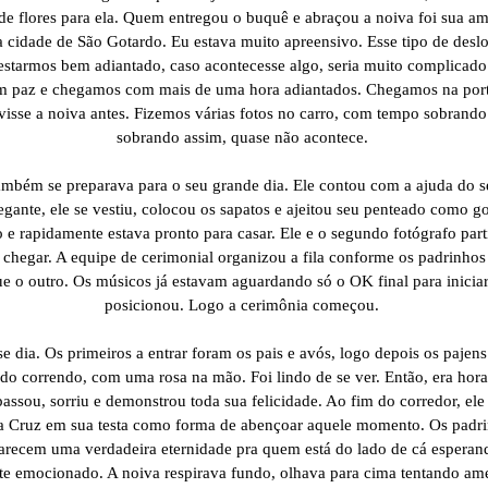
flores para ela. Quem entregou o buquê e abraçou a noiva foi sua ami
a cidade de São Gotardo. Eu estava muito apreensivo. Esse tipo de des
estarmos bem adiantado, caso acontecesse algo, seria muito complicad
 paz e chegamos com mais de uma hora adiantados. Chegamos na porta
isse a noiva antes. Fizemos várias fotos no carro, com tempo sobrand
sobrando assim, quase não acontece.
mbém se preparava para o seu grande dia. Ele contou com a ajuda do se
gante, ele se vestiu, colocou os sapatos e ajeitou seu penteado como g
 e rapidamente estava pronto para casar. Ele e o segundo fotógrafo par
chegar. A equipe de cerimonial organizou a fila conforme os padrinh
e o outro. Os músicos já estavam aguardando só o OK final para iniciar
posicionou. Logo a cerimônia começou.
se dia. Os primeiros a entrar foram os pais e avós, logo depois os paje
o correndo, com uma rosa na mão. Foi lindo de se ver. Então, era hora
ssou, sorriu e demonstrou toda sua felicidade. Ao fim do corredor, el
a Cruz em sua testa como forma de abençoar aquele momento. Os padrin
recem uma verdadeira eternidade pra quem está do lado de cá esperand
ente emocionado. A noiva respirava fundo, olhava para cima tentando a