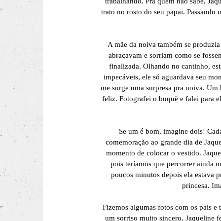
trabalhando. Pra quem não sabe, Jaque
trato no rosto do seu papai. Passando u
A mãe da noiva também se produzia n
abraçavam e sorriam como se fossem
finalizada. Olhando no cantinho, es
impecáveis, ele só aguardava seu mom
me surge uma surpresa pra noiva. Um b
feliz. Fotografei o buquê e falei para
Se um é bom, imagine dois! Cada
comemoração ao grande dia de Jaquel
momento de colocar o vestido. Jaque
pois teríamos que percorrer ainda m
poucos minutos depois ela estava p
princesa. I
Fizemos algumas fotos com os pais e ta
um sorriso muito sincero, Jaqueline f