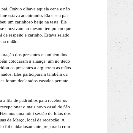
 pai. Otávio olhava aquela cena e não
ine estava adentrando. Ela e seu pai
eu um carinhoso beijo na testa. Ele
res se cruzavam ao mesmo tempo em que
l de respeito e carinho. Estava selado
 sua união.
coração dos presentes e também dos
ambém colocaram a aliança, um no dedo
vidou os presentes a erguerem as mãos
nados. Eles participaram também da
es foram declarados casados perante
 a fila de padrinhos para receber os
 recepcionar o mais novo casal de São
Fizemos uma mini sessão de fotos dos
uas de Março, local da recepção. A
bolo foi cuidadosamente preparada com