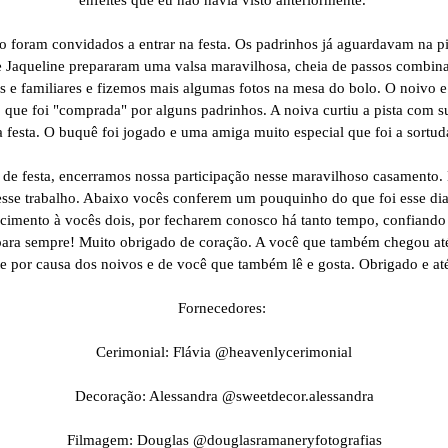
o foram convidados a entrar na festa. Os padrinhos já aguardavam na p
e Jaqueline prepararam uma valsa maravilhosa, cheia de passos combina
 e familiares e fizemos mais algumas fotos na mesa do bolo. O noivo e
a, que foi "comprada" por alguns padrinhos. A noiva curtiu a pista com
a festa. O buquê foi jogado e uma amiga muito especial que foi a sortud
 de festa, encerramos nossa participação nesse maravilhoso casamento.
desse trabalho. Abaixo vocês conferem um pouquinho do que foi esse dia 
ecimento à vocês dois, por fecharem conosco há tanto tempo, confiand
para sempre! Muito obrigado de coração. A você que também chegou até 
te por causa dos noivos e de você que também lê e gosta. Obrigado e at
Fornecedores:
Cerimonial: Flávia @heavenlycerimonial
Decoração: Alessandra @sweetdecor.alessandra
Filmagem: Douglas @douglasramaneryfotografias