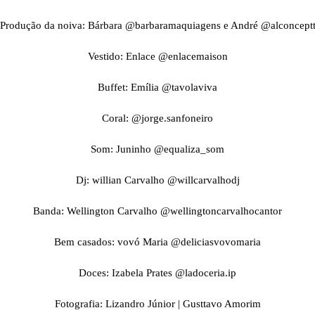
Produção da noiva: Bárbara @barbaramaquiagens e André @alconcept
Vestido: Enlace @enlacemaison
Buffet: Emília @tavolaviva
Coral: @jorge.sanfoneiro
Som: Juninho @equaliza_som
Dj: willian Carvalho @willcarvalhodj
Banda: Wellington Carvalho @wellingtoncarvalhocantor
Bem casados: vovó Maria @deliciasvovomaria
Doces: Izabela Prates @ladoceria.ip
Fotografia: Lizandro Júnior | Gusttavo Amorim