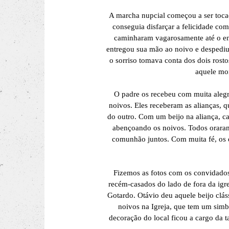
A marcha nupcial começou a ser tocad
conseguia disfarçar a felicidade co
caminharam vagarosamente até o enc
entregou sua mão ao noivo e despediu
o sorriso tomava conta dos dois rosto
aquele mom
O padre os recebeu com muita aleg
noivos. Eles receberam as alianças, 
do outro. Com um beijo na aliança, c
abençoando os noivos. Todos orara
comunhão juntos. Com muita fé, os 
Fizemos as fotos com os convidados 
recém-casados do lado de fora da ig
Gotardo. Otávio deu aquele beijo cl
noivos na Igreja, que tem um simb
decoração do local ficou a cargo da 