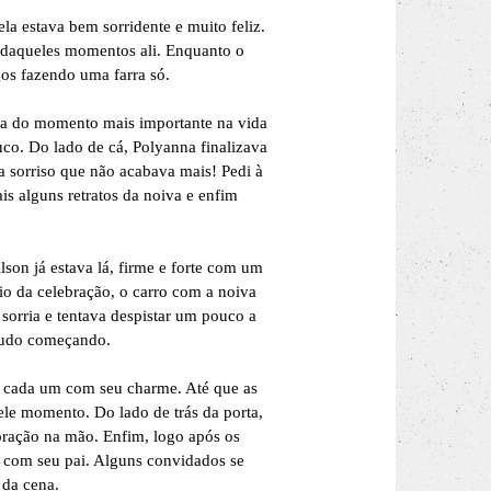
a estava bem sorridente e muito feliz.
 daqueles momentos ali. Enquanto o
gos fazendo uma farra só.
da do momento mais importante na vida
ouco. Do lado de cá, Polyanna finalizava
 sorriso que não acabava mais! Pedi à
is alguns retratos da noiva e enfim
son já estava lá, firme e forte com um
cio da celebração, o carro com a noiva
 sorria e tentava despistar um pouco a
 tudo começando.
s, cada um com seu charme. Até que as
le momento. Do lado de trás da porta,
oração na mão. Enfim, logo após os
s com seu pai. Alguns convidados se
 da cena.