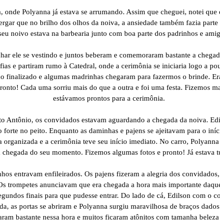
, onde Polyanna já estava se arrumando. Assim que cheguei, notei que el
rgar que no brilho dos olhos da noiva, a ansiedade também fazia parte
seu noivo estava na barbearia junto com boa parte dos padrinhos e ami
har ele se vestindo e juntos beberam e comemoraram bastante a chega
fias e partiram rumo à Catedral, onde a cerimônia se iniciaria logo a p
o finalizado e algumas madrinhas chegaram para fazermos o brinde. Era
ronto! Cada uma sorriu mais do que a outra e foi uma festa. Fizemos ma
estávamos prontos para a cerimônia.
to Antônio, os convidados estavam aguardando a chegada da noiva. Edil
o forte no peito. Enquanto as daminhas e pajens se ajeitavam para o iní
a organizada e a cerimônia teve seu início imediato. No carro, Polyanna
 chegada do seu momento. Fizemos algumas fotos e pronto! Já estava
inhos entravam enfileirados. Os pajens fizeram a alegria dos convidado
 Os trompetes anunciavam que era chegada a hora mais importante daque
egundos finais para que pudesse entrar. Do lado de cá, Edilson com o c
a, as portas se abriram e Polyanna surgiu maravilhosa de braços dado
ram bastante nessa hora e muitos ficaram atônitos com tamanha beleza