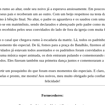
 rumo ao altar, onde seu noivo já a esperava ansiosamente. Em poucos
 seus pais e receberam um ao outro. Com um beijo respeitoso na testa d
o à bênção final. No altar, o padre os aguardava e os saudou com um
am-se em matrimônio, sendo declarados e abençoado pelo padre como ma
 recebidos pelos seus convidados do lado de fora da igreja com muita 
o casal que chegava rumo à escadaria da matriz. Lá, todos os padrinho
omento tão especial. De lá, fomos para a praça do Batalhão, fizemos a
idados já estavam todos assentados e os padrinhos foram convidados a 
 uma música super animada, os dois entraram pulando e comemorando 
todos. Eles fizeram também sua primeira dança juntos e comemoraram a n
ir um pouquinho do que foram esses momentos tão especiais. E claro, s
elas e pronto, me mostra! Aos noivos, meu muito obrigado pela confia
felicidade!
Fornecedores: