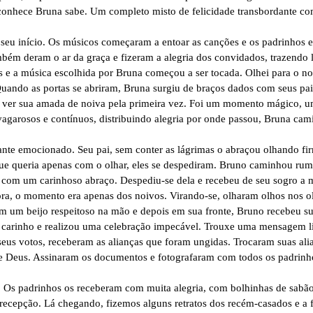
conhece Bruna sabe. Um completo misto de felicidade transbordante com
e seu início. Os músicos começaram a entoar as canções e os padrinhos 
mbém deram o ar da graça e fizeram a alegria dos convidados, trazendo
 e a música escolhida por Bruna começou a ser tocada. Olhei para o no
Quando as portas se abriram, Bruna surgiu de braços dados com seus pai
e ver sua amada de noiva pela primeira vez. Foi um momento mágico, u
vagarosos e contínuos, distribuindo alegria por onde passou, Bruna c
tante emocionado. Seu pai, sem conter as lágrimas o abraçou olhando f
ue queria apenas com o olhar, eles se despediram. Bruno caminhou rum
 com um carinhoso abraço. Despediu-se dela e recebeu de seu sogro a
, o momento era apenas dos noivos. Virando-se, olharam olhos nos ol
Com um beijo respeitoso na mão e depois em sua fronte, Bruno recebeu 
o carinho e realizou uma celebração impecável. Trouxe uma mensagem 
seus votos, receberam as alianças que foram ungidas. Trocaram suas ali
e Deus. Assinaram os documentos e fotografaram com todos os padrinho
! Os padrinhos os receberam com muita alegria, com bolhinhas de sabão 
 recepção. Lá chegando, fizemos alguns retratos dos recém-casados e a f