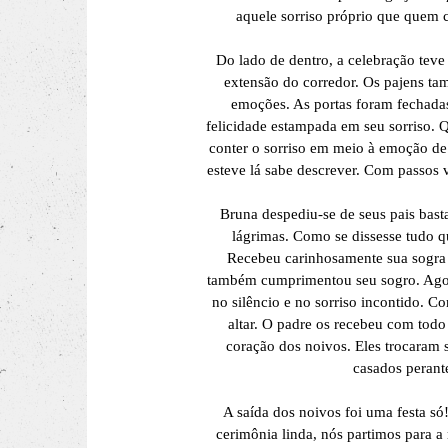
aquele sorriso próprio que quem 
Do lado de dentro, a celebração tev
extensão do corredor. Os pajens ta
emoções. As portas foram fechadas
felicidade estampada em seu sorriso. 
conter o sorriso em meio à emoção d
esteve lá sabe descrever. Com passos 
Bruna despediu-se de seus pais bas
lágrimas. Como se dissesse tudo q
Recebeu carinhosamente sua sogra
também cumprimentou seu sogro. Agora
no silêncio e no sorriso incontido. 
altar. O padre os recebeu com tod
coração dos noivos. Eles trocaram 
casados perant
A saída dos noivos foi uma festa só
cerimônia linda, nós partimos para a