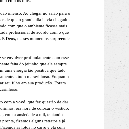
unto com os dois.
idão imenso. Ao chegar no salão para o
sse de que o grande dia havia chegado.
endo com que o ambiente ficasse mais
 cada profissional de acordo com o que
va. E Deus, nesses momentos surpreende
e se envolver profundamente com esse
ente feita do jeitinho que ela sempre
om uma energia tão positiva que tudo
amente... tudo maravilhoso. Enquanto
iar seu filho em sua produção. Foram
 carinhoso.
nto com a vovó, que fez questão de dar
inhas, era hora de colocar o vestido.
va, com a ansiedade a mil, tentando
pronta, fizemos alguns retratos e já
 Fizemos as fotos no carro e ela com