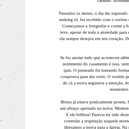
carinho. Acertam
Passados os meses, o dia tão esperado
making of, fui recebido com o sorriso
Começamos a fotografar e contar a h
leve, apesar de toda a ansiedade para
ela sempre desejou em seu coração. De
Se for anotar tudo que aconteceu al
sentimento do casamento é isso, sent
quis. O penteado foi tomando forma 
cooperava para dar certo. O vestido
de cá a noiva segurava a emoção, do
momentos m
Bruna já estava praticamente pronta, 
um abraço apertado na noiva. Momento
E ele brilhou! Parecia ter sido de
controlar a respiração naquele mome
liberamos a noiva para a Igreja. Na