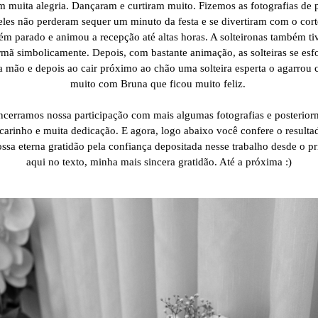
m muita alegria. Dançaram e curtiram muito. Fizemos as fotografias de p
les não perderam sequer um minuto da festa e se divertiram com o cort
m parado e animou a recepção até altas horas. A solteironas também t
irmã simbolicamente. Depois, com bastante animação, as solteiras se esf
 mão e depois ao cair próximo ao chão uma solteira esperta o agarrou
muito com Bruna que ficou muito feliz.
ncerramos nossa participação com mais algumas fotografias e posterio
carinho e muita dedicação. E agora, logo abaixo você confere o resulta
ssa eterna gratidão pela confiança depositada nesse trabalho desde o p
aqui no texto, minha mais sincera gratidão. Até a próxima :)