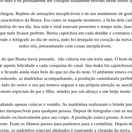
os tudo e eu prontamente me coloquei totalmente envolto nesse sonho j
 chegou. Repleto de sensações inexplicáveis e de um sentimento de grat
 característico da Bruna. Era como se naquele momento, a ficha dela caí
istória do seu dia. Sua mãe e irmã estavam presentes o tempo todo, faz
 que tudo ficasse perfeito. Bruna caprichou em cada detalhe e contratou
sde o fotógrafo ao dia de noiva, tudo foi desejado no coração da noi
todos nós, presenteando com coisas inexplicáveis.
ém do que Bruna havia pensado, não caberia em um texto aqui. O bom d
ir aquela felicidade a cada conquista do casal. Sua make foi caprichosam
e ficando ainda mais belo do que no dia do teste. O ambiente estava c
 pendurado, as madrinhas acompanhando, a produção caminhando perfeit
 lado do noivo o seu pai tentava segurar a sua própria emoção ao auxil
uito especiais de pai e filho, selados por um abraço e um beijo muito
faltando apenas colocar o vestido. As madrinhas realizaram o brinde ju
s inesquecíveis para qualquer pessoa. Depois de fotografar com as madr
senhado exclusivamente para seu corpo. A produção estava pronta. A noi
nto. Eram os últimos passos para partirmos para a cerimônia. Depois de 
 porta, os padrinhos estavam alinhados e esperando a chegada da noiva.