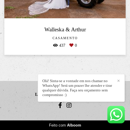
Walleska & Arthur
CASAMENTO
437
0
Olá! Sinta-se a vontade em nos chamar no
✕
WhatsApp! Será um prazer lhe atender e tirar
qualquer dúvida. Faça seu orçamento sem
LIZANDRO JÚNIOR
/
CONTATO
compromisso :)
Feito com
Alboom