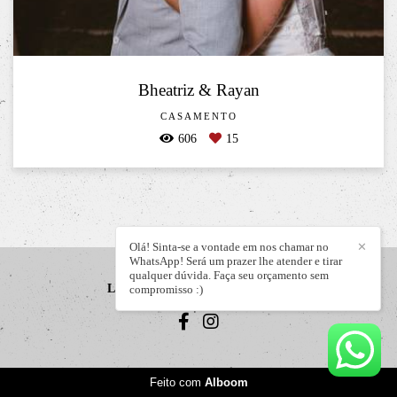
Bheatriz & Rayan
CASAMENTO
606
15
Olá! Sinta-se a vontade em nos chamar no
✕
WhatsApp! Será um prazer lhe atender e tirar
qualquer dúvida. Faça seu orçamento sem
LIZANDRO JÚNIOR
/
CONTATO
compromisso :)
Feito com
Alboom