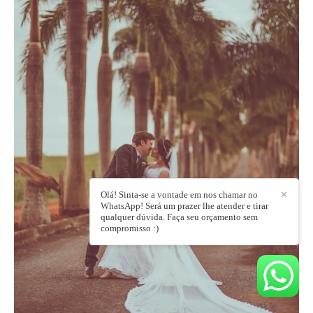
Olá! Sinta-se a vontade em nos chamar no
✕
WhatsApp! Será um prazer lhe atender e tirar
qualquer dúvida. Faça seu orçamento sem
compromisso :)