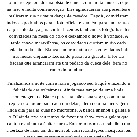
foram recepcionados na pista de dança com muita música, copo
na mão e muita comemoração. Eles agradeceram aos presentes e
realizaram sua primeira dança de casados. Depois, convidaram
todos os padrinhos para a foto oficial e também para juntarem-se
na pista de dança para curtir. Fizemos também as fotografias dos
convidados na mesa do bolo e deixamos o noivo à vontade. A
tarde estava maravilhosa, os convidados curtiam muito cada
pedacinho do sítio. Bianca cumprimentou seus convidados indo
nas mesas enquanto Leonardo passava a gravata. E foi tão
bacana que arrancaram até um pedaço da cueca dele, bem no
rumo do bumbum.
Finalizamos a noite com a noiva jogando seu buquê e fazendo a
felicidade das solteironas. Ainda teve tempo de uma linda
homenagem de Bianca para sua mãe e sua sogra, com uma
réplica do buquê para cada um delas, além de uma mensagem
linda dita para as duas no microfone. A banda animou a galera e
o DJ ainda teve seu tempo de fazer um show com a galera que
cantou e animou até altar horas. Encerramos nosso trabalho com
a certeza de mais um dia incrível, com recordações inesquecíveis
e mais um casamento realizado com perfeição.