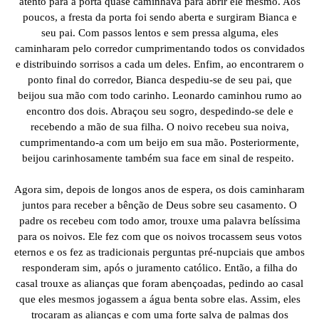
atento para a porta quase caminhava para abrir ele mesmo. Aos
poucos, a fresta da porta foi sendo aberta e surgiram Bianca e
seu pai. Com passos lentos e sem pressa alguma, eles
caminharam pelo corredor cumprimentando todos os convidados
e distribuindo sorrisos a cada um deles. Enfim, ao encontrarem o
ponto final do corredor, Bianca despediu-se de seu pai, que
beijou sua mão com todo carinho. Leonardo caminhou rumo ao
encontro dos dois. Abraçou seu sogro, despedindo-se dele e
recebendo a mão de sua filha. O noivo recebeu sua noiva,
cumprimentando-a com um beijo em sua mão. Posteriormente,
beijou carinhosamente também sua face em sinal de respeito.
Agora sim, depois de longos anos de espera, os dois caminharam
juntos para receber a bênção de Deus sobre seu casamento. O
padre os recebeu com todo amor, trouxe uma palavra belíssima
para os noivos. Ele fez com que os noivos trocassem seus votos
eternos e os fez as tradicionais perguntas pré-nupciais que ambos
responderam sim, após o juramento católico. Então, a filha do
casal trouxe as alianças que foram abençoadas, pedindo ao casal
que eles mesmos jogassem a água benta sobre elas. Assim, eles
trocaram as alianças e com uma forte salva de palmas dos