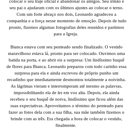
colocar o seu traje oficial e abandonar os amigos. Seu irmão e
seu pai o ajudaram com os últimos ajustes ao colocar o terno.
Com um forte abraço nos dois, Leonardo agradeceu a
companhia e a força nesse momento de emoção. Depois de tudo
pronto, fizemos algumas fotografias deles reunidos e partimos
para a Igreja.
Bianca estava com seu penteado sendo finalizado. O vestido
maravilhoso estava lá, pronto para ser colocado. Ouvimos uma
batida na porta, e ao abrir eis a surpresa: Um lindíssimo buquê
de flores para Bianca. Leonardo preparou com todo carinho essa
surpresa para ela e ainda escreveu de próprio punho um
recadinho que imediatamente desmontou totalmente a noivinha.
As lágrimas vieram e interromperam até mesmo as palavras,
impossibilitando ela de ler em voz alta. Depois, ela ainda
recebeu o seu buquê de noiva, lindíssimo que ficou além das
suas expectativas. Aproveitamos o término do penteado para
fazer as fotos dela com a sua filha, sua mãe também fizemos o
brinde com as três. Era chegada a hora de colocar o vestido,
finalmente.