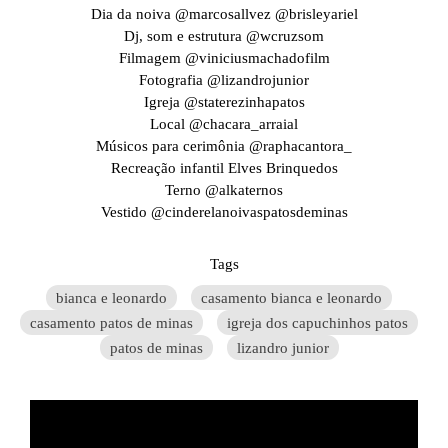
Dia da noiva @marcosallvez @brisleyariel
Dj, som e estrutura @wcruzsom
Filmagem @viniciusmachadofilm
Fotografia @lizandrojunior
Igreja @staterezinhapatos
Local @chacara_arraial
Músicos para cerimônia @raphacantora_
Recreação infantil Elves Brinquedos
Terno @alkaternos
Vestido @cinderelanoivaspatosdeminas
Tags
bianca e leonardo
casamento bianca e leonardo
casamento patos de minas
igreja dos capuchinhos patos
patos de minas
lizandro junior