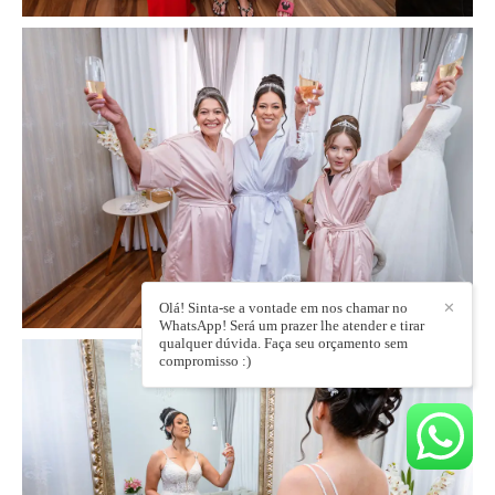
Olá! Sinta-se a vontade em nos chamar no
✕
WhatsApp! Será um prazer lhe atender e tirar
qualquer dúvida. Faça seu orçamento sem
compromisso :)