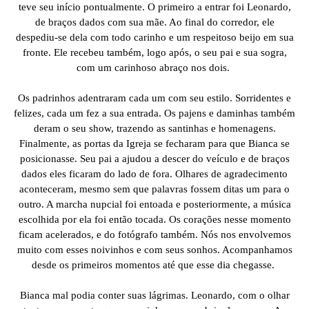
teve seu início pontualmente. O primeiro a entrar foi Leonardo,
de braços dados com sua mãe. Ao final do corredor, ele
despediu-se dela com todo carinho e um respeitoso beijo em sua
fronte. Ele recebeu também, logo após, o seu pai e sua sogra,
com um carinhoso abraço nos dois.
Os padrinhos adentraram cada um com seu estilo. Sorridentes e
felizes, cada um fez a sua entrada. Os pajens e daminhas também
deram o seu show, trazendo as santinhas e homenagens.
Finalmente, as portas da Igreja se fecharam para que Bianca se
posicionasse. Seu pai a ajudou a descer do veículo e de braços
dados eles ficaram do lado de fora. Olhares de agradecimento
aconteceram, mesmo sem que palavras fossem ditas um para o
outro. A marcha nupcial foi entoada e posteriormente, a música
escolhida por ela foi então tocada. Os corações nesse momento
ficam acelerados, e do fotógrafo também. Nós nos envolvemos
muito com esses noivinhos e com seus sonhos. Acompanhamos
desde os primeiros momentos até que esse dia chegasse.
Bianca mal podia conter suas lágrimas. Leonardo, com o olhar