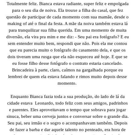
Totalmente feliz. Bianca estava radiante, super feliz e empolgada
para o seu dia de noiva. Ela trouxe a filha do casal, que fez
questão de participar de cada momento com sua mamãe, desde o
making of até o final da festa. A mãe da noiva também estava lá
para tranquilizar sua filha querida. Em uma momento de muita
diversão, ela vira pra mim e me diz: - Seu pai era fotógrafo? E eu
sem entender muito bem, respondi que não. Pois ela me contou
que eu parecia muito o fotógrafo do casamento dela, e que os
dois tiveram uma rusga que ela não esqueceu até hoje. E que se
eu fosse filho desse fotógrafo o contrato estaria cancelado.
Brincadeira à parte, claro, caímos na gargalhada porque eu
lembrei de quem ela estava falando e rimos muito depois desse
momento.
Enquanto Bianca fazia toda a sua produção, do lado de lá da
cidade estava Leonardo, todo feliz com seus amigos, padrinhos
e parentes. Eles aproveitavam o tempo que sobrava para jogar
sinuca, beber uma cerveja juntos e conversar sobre o grande dia.
Seu pai, seu irmão e o sogro o acompanhavam também. Depois
de fazer a barba e dar aquele talento no penteado, era hora de