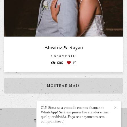
Bheatriz & Rayan
CASAMENTO
606
15
MOSTRAR MAIS
Olá! Sinta-se a vontade em nos chamar no
✕
WhatsApp! Será um prazer lhe atender e tirar
qualquer dúvida. Faça seu orçamento sem
LIZANDRO JÚNIOR
/
CONTATO
compromisso :)